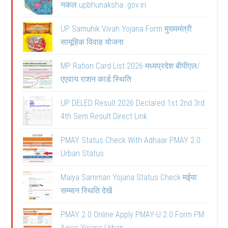
नकल upbhunaksha .gov.in
UP Samuhik Vivah Yojana Form मुख्यमंत्री
सामूहिक विवाह योजना
MP Ration Card List 2026 मध्यप्रदेश बीपीएल/
एएवाय राशन कार्ड स्थिति
UP DELED Result 2026 Declared 1st 2nd 3rd
4th Sem Result Direct Link
PMAY Status Check With Adhaar PMAY 2.0
Urban Status
Maiya Samman Yojana Status Check मईया
सम्मान स्थिति देखें
PMAY 2.0 Online Apply PMAY-U 2.0 Form PM
Awas Yojana Urban