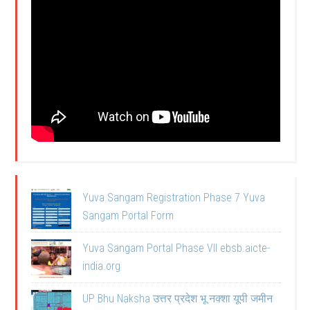
Yuva Sangam Registration Phase 7 Yuva
Sangam Portal Form
Yuva Sangam Portal Phase VII ebsb.aicte-
india.org
UP Bhu Naksha उत्तर प्रदेश भू नक्शा यूपी जमीन