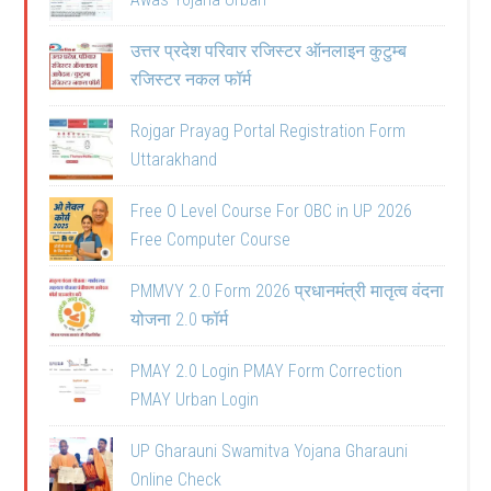
उत्तर प्रदेश परिवार रजिस्टर ऑनलाइन कुटुम्ब
रजिस्टर नकल फॉर्म
Rojgar Prayag Portal Registration Form
Uttarakhand
Free O Level Course For OBC in UP 2026
Free Computer Course
PMMVY 2.0 Form 2026 प्रधानमंत्री मातृत्व वंदना
योजना 2.0 फॉर्म
PMAY 2.0 Login PMAY Form Correction
PMAY Urban Login
UP Gharauni Swamitva Yojana Gharauni
Online Check