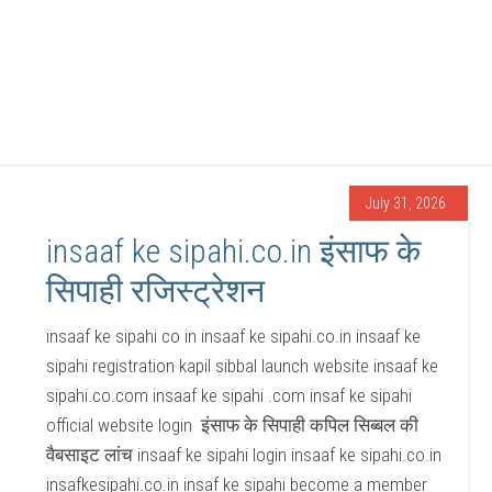
July 31, 2026
insaaf ke sipahi.co.in इंसाफ के
सिपाही रजिस्ट्रेशन
insaaf ke sipahi co in insaaf ke sipahi.co.in insaaf ke
sipahi registration kapil sibbal launch website insaaf ke
sipahi.co.com insaaf ke sipahi .com insaf ke sipahi
official website login इंसाफ के सिपाही कपिल सिब्बल की
वैबसाइट लांच insaaf ke sipahi login insaaf ke sipahi.co.in
insafkesipahi.co.in insaf ke sipahi become a member