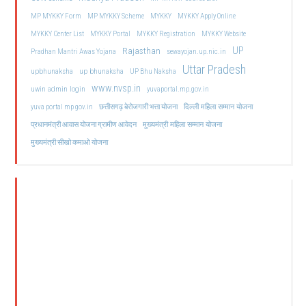
MP MYKKY Form
MP MYKKY Scheme
MYKKY
MYKKY Apply Online
MYKKY Center List
MYKKY Portal
MYKKY Registration
MYKKY Website
UP
Rajasthan
Pradhan Mantri Awas Yojana
sewayojan.up.nic.in
Uttar Pradesh
upbhunaksha
up bhunaksha
UP Bhu Naksha
www.nvsp.in
uwin admin login
yuvaportal.mp.gov.in
दिल्ली महिला सम्मान योजना
yuva portal mp gov.in
छत्तीसगढ़ बेरोजगारी भत्ता योजना
मुख्यमंत्री महिला सम्मान योजना
प्रधानमंत्री आवास योजना ग्रामीण आवेदन
मुख्यमंत्री सीखो कमाओ योजना