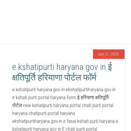
July 31, 2026
e kshatipurti haryana gov in ई
क्षतिपूर्ति हरियाणा पोर्टल फॉर्म
e kshatipurti haryana gov in ekshatipurtiharyana.gov.in
e kshati purti portal haryana form ई हरियाणा क्षतिपूर्ति
पोर्टल new kshatipurti haryana portal chati purti portal
haryana chatipurti portal haryana
ekshatipurtiharyana.gov.in e fasal kshati purti haryana e
kshatipurti haryana gov in E chati purti portal