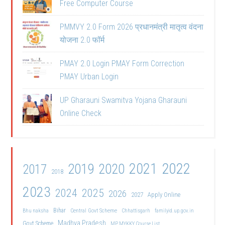
Free Computer Course
PMMVY 2.0 Form 2026 प्रधानमंत्री मातृत्व वंदना
योजना 2.0 फॉर्म
PMAY 2.0 Login PMAY Form Correction
PMAY Urban Login
UP Gharauni Swamitva Yojana Gharauni
Online Check
2021
2022
2019
2020
2017
2018
2023
2024
2025
2026
2027
Apply Online
Bihar
Central Govt Scheme
Bhu naksha
Chhattisgarh
familyid.up.gov.in
Madhya Pradesh
Govt Scheme
MP MYKKY Course List