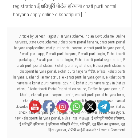
registration ई क्षतिपूर्ति पोर्टल हरियाणा chati purti portal
haryana apply online e kshatipurti […]
Article by
Ganesh Rajput
/
Haryana Scheme
,
Indian Govt Scheme
,
Online
Services
,
State Govt Schemes
/
chati purti portal haryana
,
chati purti portal
haryana apply online
,
chatipurti portal haryana
,
e chati purit haryana portal
,
E chati purti app
,
E chati purti haryana
,
E chati purti login
,
E chati purti
portal app
,
E chati purti portal login
,
E chati purti portal registration
,
E
chati purti portal status
,
E chati purti registration
,
E chati purti status
,
e
chatipurit haryana portal
,
e chatipurti haryana पोर्टल
,
e fasal kshati purti
haryana
,
E Kharid Farmer status
,
e kshati purti haryana.gov.in
,
e kshatipurti
haryana
,
e kshatipurti haryana .gov.in
,
E kshatipurti haryana gov in Status
check
,
E Kshatipurti Portal Registration online
,
E office haryana gov in
,
E-
kharid
,
ekshati purti haryana .gov.in
,
ekshati purti portal haryana form
,
ekshatipurti haryana gov in
,
Ekshatipurti haryana gov in user manual
download
,
ekshatipurtiharyana.gov.in
,
Fasal Haryana gov In Farmer Status
check
,
fasal.haryana.gov.in login
,
haryana PPP ID
,
Meri Fasal Mera Byora
,
new kshatipurti haryana portal
,
Nuh Hinsa Muawja
,
ई क्षतिपूर्ति पोर्टल हरियाणा
,
ई क्षतिपूर्ति हरियाणा
,
ई हरियाणा क्षतिपूर्ति पोर्टल
,
क्षतिपूर्ति
,
नूह हिंसा का मुआवजा
,
नूह
हिंसा मुआवजा
,
पीपीपी आईडी दर्ज करे
Leave a Comment