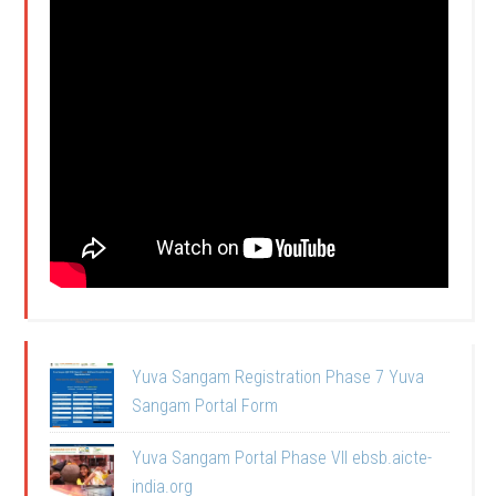
Yuva Sangam Registration Phase 7 Yuva
Sangam Portal Form
Yuva Sangam Portal Phase VII ebsb.aicte-
india.org