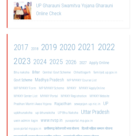
UP Gharauni Swamitva Yojana Gharauni
Online Check
2021
2022
2019
2020
2017
2018
2023
2024
2025
2026
2027
Apply Online
Bihar
Central Govt Scheme
Bhu naksha
Chhattisgarh
familyid.up.gov.in
Madhya Pradesh
Govt Scheme
MP MYKKY Course List
MP MYKKY Form
MP MYKKY Scheme
MYKKY
MYKKY Apply Online
MYKKY Center List
MYKKY Portal
MYKKY Registration
MYKKY Website
UP
Rajasthan
Pradhan Mantri Awas Yojana
sewayojan.up.nic.in
Uttar Pradesh
upbhunaksha
up bhunaksha
UP Bhu Naksha
www.nvsp.in
uwin admin login
yuvaportal.mp.gov.in
दिल्ली महिला सम्मान योजना
yuva portal mp gov.in
छत्तीसगढ़ बेरोजगारी भत्ता योजना