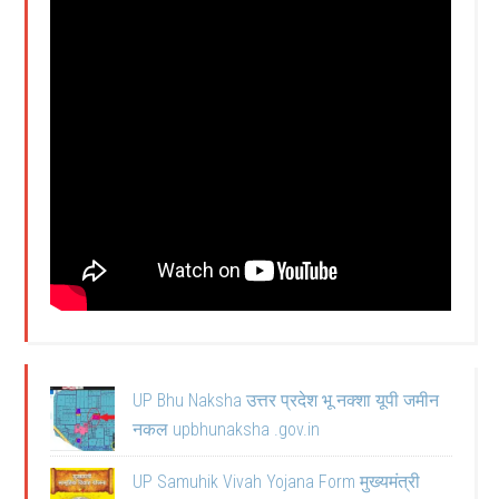
UP Bhu Naksha उत्तर प्रदेश भू नक्शा यूपी जमीन
नकल upbhunaksha .gov.in
UP Samuhik Vivah Yojana Form मुख्यमंत्री