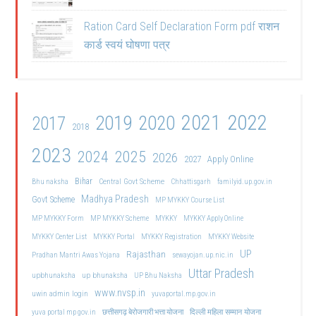
Ration Card Self Declaration Form pdf राशन
कार्ड स्वयं घोषणा पत्र
2021
2022
2019
2020
2017
2018
2023
2024
2025
2026
2027
Apply Online
Bihar
Central Govt Scheme
Bhu naksha
Chhattisgarh
familyid.up.gov.in
Madhya Pradesh
Govt Scheme
MP MYKKY Course List
MP MYKKY Form
MP MYKKY Scheme
MYKKY
MYKKY Apply Online
MYKKY Center List
MYKKY Portal
MYKKY Registration
MYKKY Website
UP
Rajasthan
Pradhan Mantri Awas Yojana
sewayojan.up.nic.in
Uttar Pradesh
upbhunaksha
up bhunaksha
UP Bhu Naksha
www.nvsp.in
uwin admin login
yuvaportal.mp.gov.in
दिल्ली महिला सम्मान योजना
yuva portal mp gov.in
छत्तीसगढ़ बेरोजगारी भत्ता योजना