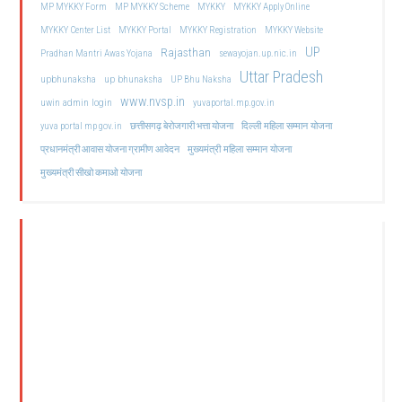
MP MYKKY Form
MP MYKKY Scheme
MYKKY
MYKKY Apply Online
MYKKY Center List
MYKKY Portal
MYKKY Registration
MYKKY Website
UP
Rajasthan
Pradhan Mantri Awas Yojana
sewayojan.up.nic.in
Uttar Pradesh
upbhunaksha
up bhunaksha
UP Bhu Naksha
www.nvsp.in
uwin admin login
yuvaportal.mp.gov.in
दिल्ली महिला सम्मान योजना
yuva portal mp gov.in
छत्तीसगढ़ बेरोजगारी भत्ता योजना
मुख्यमंत्री महिला सम्मान योजना
प्रधानमंत्री आवास योजना ग्रामीण आवेदन
मुख्यमंत्री सीखो कमाओ योजना