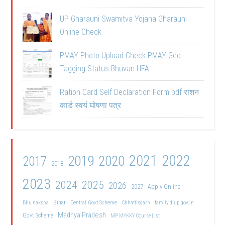
UP Gharauni Swamitva Yojana Gharauni
Online Check
PMAY Photo Upload Check PMAY Geo
Tagging Status Bhuvan HFA
Ration Card Self Declaration Form pdf राशन
कार्ड स्वयं घोषणा पत्र
2021
2022
2019
2020
2017
2018
2023
2024
2025
2026
2027
Apply Online
Bihar
Central Govt Scheme
Bhu naksha
Chhattisgarh
familyid.up.gov.in
Madhya Pradesh
Govt Scheme
MP MYKKY Course List