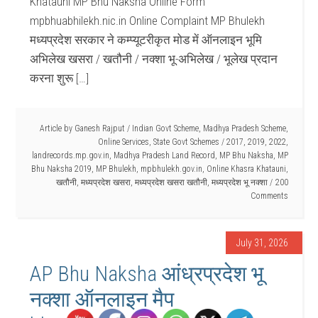
Khatauni MP Bhu Naksha Online Form
mpbhuabhilekh.nic.in Online Complaint MP Bhulekh
मध्यप्रदेश सरकार ने कम्प्यूटरीकृत मोड में ऑनलाइन भूमि
अभिलेख खसरा / खतौनी / नक्शा भू-अभिलेख / भूलेख प्रदान
करना शुरू […]
Article by
Ganesh Rajput
/
Indian Govt Scheme
,
Madhya Pradesh Scheme
,
Online Services
,
State Govt Schemes
/
2017
,
2019
,
2022
,
landrecords.mp.gov.in
,
Madhya Pradesh Land Record
,
MP Bhu Naksha
,
MP
Bhu Naksha 2019
,
MP Bhulekh
,
mpbhulekh.gov.in
,
Online Khasra Khatauni
,
खतौनी
,
मध्यप्रदेश खसरा
,
मध्यप्रदेश खसरा खतौनी
,
मध्यप्रदेश भू नक्शा
200
Comments
July 31, 2026
AP Bhu Naksha आंध्रप्रदेश भू
नक्शा ऑनलाइन मैप