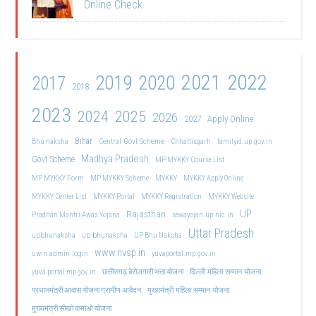
Online Check
2021
2022
2019
2020
2017
2018
2023
2024
2025
2026
2027
Apply Online
Bihar
Central Govt Scheme
Bhu naksha
Chhattisgarh
familyid.up.gov.in
Madhya Pradesh
Govt Scheme
MP MYKKY Course List
MP MYKKY Form
MP MYKKY Scheme
MYKKY
MYKKY Apply Online
MYKKY Center List
MYKKY Portal
MYKKY Registration
MYKKY Website
UP
Rajasthan
Pradhan Mantri Awas Yojana
sewayojan.up.nic.in
Uttar Pradesh
upbhunaksha
up bhunaksha
UP Bhu Naksha
www.nvsp.in
uwin admin login
yuvaportal.mp.gov.in
दिल्ली महिला सम्मान योजना
yuva portal mp gov.in
छत्तीसगढ़ बेरोजगारी भत्ता योजना
मुख्यमंत्री महिला सम्मान योजना
प्रधानमंत्री आवास योजना ग्रामीण आवेदन
मुख्यमंत्री सीखो कमाओ योजना