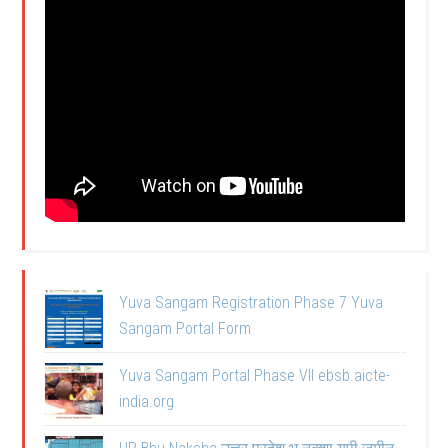
Yuva Sangam Registration Phase 7 Yuva
Sangam Portal Form
Yuva Sangam Portal Phase VII ebsb.aicte-
india.org