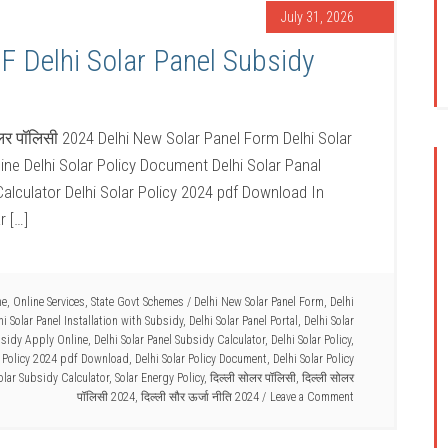
July 31, 2026
F Delhi Solar Panel Subsidy
लर पॉलिसी 2024 Delhi New Solar Panel Form Delhi Solar
line Delhi Solar Policy Document Delhi Solar Panal
Calculator Delhi Solar Policy 2024 pdf Download In
r […]
me
,
Online Services
,
State Govt Schemes
/
Delhi New Solar Panel Form
,
Delhi
hi Solar Panel Installation with Subsidy
,
Delhi Solar Panel Portal
,
Delhi Solar
bsidy Apply Online
,
Delhi Solar Panel Subsidy Calculator
,
Delhi Solar Policy
,
r Policy 2024 pdf Download
,
Delhi Solar Policy Document
,
Delhi Solar Policy
olar Subsidy Calculator
,
Solar Energy Policy
,
दिल्ली सोलर पॉलिसी
,
दिल्ली सोलर
पॉलिसी 2024
,
दिल्ली सौर ऊर्जा नीति 2024
Leave a Comment