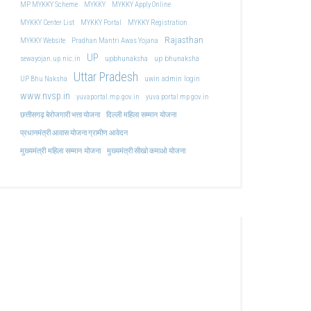
MP MYKKY Scheme
MYKKY
MYKKY Apply Online
MYKKY Center List
MYKKY Portal
MYKKY Registration
Rajasthan
MYKKY Website
Pradhan Mantri Awas Yojana
UP
upbhunaksha
up bhunaksha
sewayojan.up.nic.in
Uttar Pradesh
uwin admin login
UP Bhu Naksha
www.nvsp.in
yuvaportal.mp.gov.in
yuva portal mp gov.in
दिल्ली महिला सम्मान योजना
छत्तीसगढ़ बेरोजगारी भत्ता योजना
प्रधानमंत्री आवास योजना ग्रामीण आवेदन
मुख्यमंत्री महिला सम्मान योजना
मुख्यमंत्री सीखो कमाओ योजना