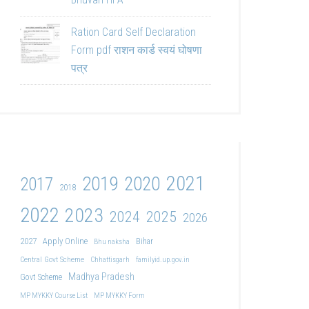
Ration Card Self Declaration
Form pdf राशन कार्ड स्वयं घोषणा
पत्र
2021
2019
2020
2017
2018
2022
2023
2024
2025
2026
2027
Apply Online
Bihar
Bhu naksha
Central Govt Scheme
Chhattisgarh
familyid.up.gov.in
Madhya Pradesh
Govt Scheme
MP MYKKY Course List
MP MYKKY Form