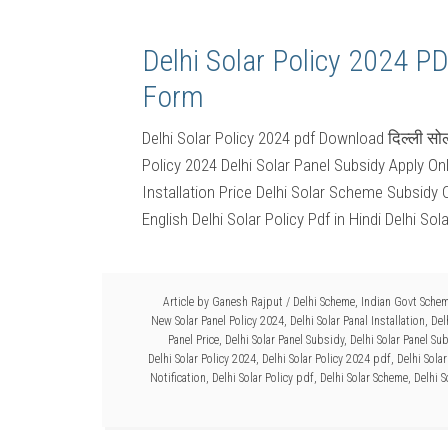
Delhi Solar Policy 2024 PD
Form
Delhi Solar Policy 2024 pdf Download दिल्ली सो
Policy 2024 Delhi Solar Panel Subsidy Apply On
Installation Price Delhi Solar Scheme Subsidy 
English Delhi Solar Policy Pdf in Hindi Delhi Sola
Article by
Ganesh Rajput
/
Delhi Scheme
,
Indian Govt Sche
New Solar Panel Policy 2024
,
Delhi Solar Panal Installation
,
Del
Panel Price
,
Delhi Solar Panel Subsidy
,
Delhi Solar Panel Su
Delhi Solar Policy 2024
,
Delhi Solar Policy 2024 pdf
,
Delhi Sola
Notification
,
Delhi Solar Policy pdf
,
Delhi Solar Scheme
,
Delhi S