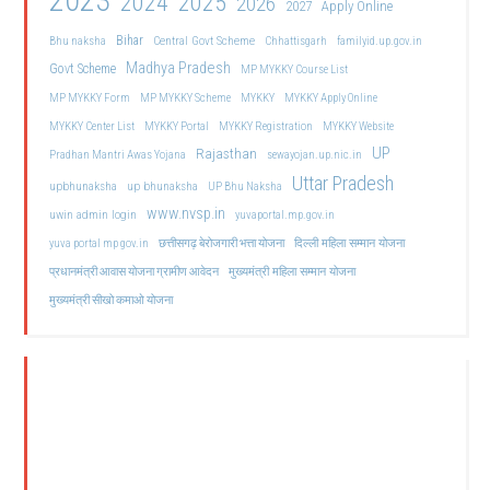
2023
2024
2025
2026
2027
Apply Online
Bihar
Central Govt Scheme
Bhu naksha
Chhattisgarh
familyid.up.gov.in
Madhya Pradesh
Govt Scheme
MP MYKKY Course List
MP MYKKY Form
MP MYKKY Scheme
MYKKY
MYKKY Apply Online
MYKKY Center List
MYKKY Portal
MYKKY Registration
MYKKY Website
UP
Rajasthan
Pradhan Mantri Awas Yojana
sewayojan.up.nic.in
Uttar Pradesh
upbhunaksha
up bhunaksha
UP Bhu Naksha
www.nvsp.in
uwin admin login
yuvaportal.mp.gov.in
दिल्ली महिला सम्मान योजना
yuva portal mp gov.in
छत्तीसगढ़ बेरोजगारी भत्ता योजना
मुख्यमंत्री महिला सम्मान योजना
प्रधानमंत्री आवास योजना ग्रामीण आवेदन
मुख्यमंत्री सीखो कमाओ योजना