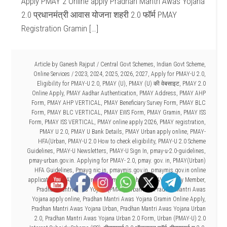
Apply PMAY 2 Online apply Pradhan Mantri Awas Yojana
2.0 प्रधानमंत्री आवास योजना शहरी 2.0 फॉर्म PMAY
Registration Gramin […]
Article by
Ganesh Rajput
/
Central Govt Schemes
,
Indian Govt Scheme
,
Online Services
/
2023
,
2024
,
2025
,
2026
,
2027
,
Apply for PMAY-U 2.0
,
Eligibility for PMAY-U 2.0
,
PMAY (U)
,
PMAY (U) की वेबसाइट
,
PMAY 2.0
Online Apply
,
PMAY Aadhar Authentication
,
PMAY Address
,
PMAY AHP
Form
,
PMAY AHP VERTICAL
,
PMAY Beneficiary Survey Form
,
PMAY BLC
Form
,
PMAY BLC VERTICAL
,
PMAY EWS Form
,
PMAY Gramin
,
PMAY ISS
Form
,
PMAY ISS VERTICAL
,
PMAY online apply 2026
,
PMAY registration
,
PMAY U 2.0
,
PMAY U Bank Details
,
PMAY Urban apply online
,
PMAY-
HFA(Urban
,
PMAY-U 2.0 How to check eligibility
,
PMAY-U 2.0 Scheme
Guidelines
,
PMAY-U Newsletters
,
PMAY-U Sign In
,
pmay-u-2.0-guidelines
,
pmay-urban.gov.in. Applying for PMAY- 2.0
,
pmay. gov. in
,
PMAY(Urban)
HFA Guidelines
,
Pmayg nic in
,
pmaymis.gov.in
,
pmaymis.gov.in online
application
,
PMAYU 2.0 Online Form kaise bhare
,
PMAYU Family Member
,
Pradhan Mantri Awas Yojana (PMAY)-Urban 2.0
,
Pradhan Mantri Awas
Yojana apply online
,
Pradhan Mantri Awas Yojana Gramin Online Apply
,
Pradhan Mantri Awas Yojana Urban
,
Pradhan Mantri Awas Yojana Urban
2.0
,
Pradhan Mantri Awas Yojana Urban 2.0 Form
,
Urban (PMAY-U) 2.0