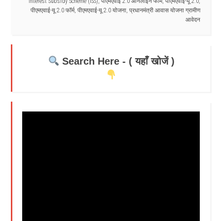
Interest Subsidy Scheme (ISS)
,
पीएमएवाई 2.0 ऑनलाइन फॉर्म
,
पीएमएवाई-यू 2.0
,
पीएमएवाई-यू 2.0 फॉर्म
,
पीएमएवाई-यू 2.0 योजना
,
प्रधानमंत्री आवास योजना ग्रामीण
आवेदन
Search Here - ( यहाँ खोजें )