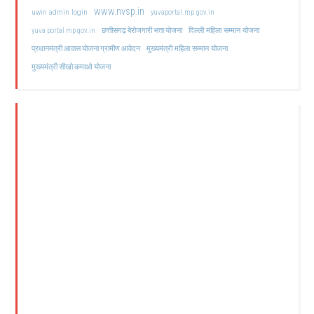
www.nvsp.in
uwin admin login
yuvaportal.mp.gov.in
दिल्ली महिला सम्मान योजना
yuva portal mp gov.in
छत्तीसगढ़ बेरोजगारी भत्ता योजना
मुख्यमंत्री महिला सम्मान योजना
प्रधानमंत्री आवास योजना ग्रामीण आवेदन
मुख्यमंत्री सीखो कमाओ योजना