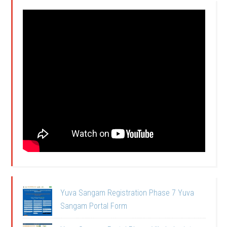
Yuva Sangam Registration Phase 7 Yuva
Sangam Portal Form