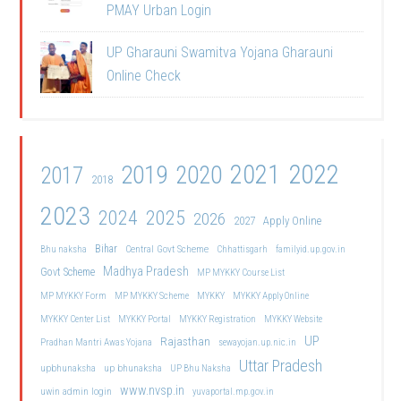
PMAY Urban Login
UP Gharauni Swamitva Yojana Gharauni
Online Check
2021
2022
2019
2020
2017
2018
2023
2024
2025
2026
2027
Apply Online
Bihar
Central Govt Scheme
Bhu naksha
Chhattisgarh
familyid.up.gov.in
Madhya Pradesh
Govt Scheme
MP MYKKY Course List
MP MYKKY Form
MP MYKKY Scheme
MYKKY
MYKKY Apply Online
MYKKY Center List
MYKKY Portal
MYKKY Registration
MYKKY Website
UP
Rajasthan
Pradhan Mantri Awas Yojana
sewayojan.up.nic.in
Uttar Pradesh
upbhunaksha
up bhunaksha
UP Bhu Naksha
www.nvsp.in
uwin admin login
yuvaportal.mp.gov.in