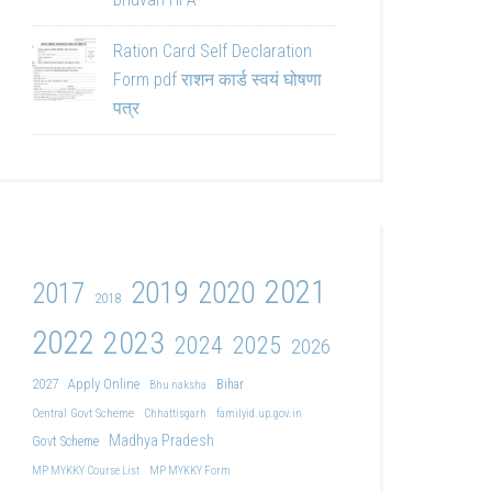
Ration Card Self Declaration
Form pdf राशन कार्ड स्वयं घोषणा
पत्र
2021
2019
2020
2017
2018
2022
2023
2024
2025
2026
2027
Apply Online
Bihar
Bhu naksha
Central Govt Scheme
Chhattisgarh
familyid.up.gov.in
Madhya Pradesh
Govt Scheme
MP MYKKY Course List
MP MYKKY Form