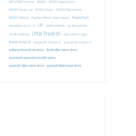
MP MYKKY Scheme
MYKKY
MYKKY Apply Online
MYKKY Center List
MYKKY Portal
MYKKY Registration
Rajasthan
MYKKY Website
Pradhan Mantri Awas Yojana
UP
upbhunaksha
up bhunaksha
sewayojan.up.nic.in
Uttar Pradesh
uwin admin login
UP Bhu Naksha
www.nvsp.in
yuvaportal.mp.gov.in
yuva portal mp gov.in
दिल्ली महिला सम्मान योजना
छत्तीसगढ़ बेरोजगारी भत्ता योजना
प्रधानमंत्री आवास योजना ग्रामीण आवेदन
मुख्यमंत्री महिला सम्मान योजना
मुख्यमंत्री सीखो कमाओ योजना