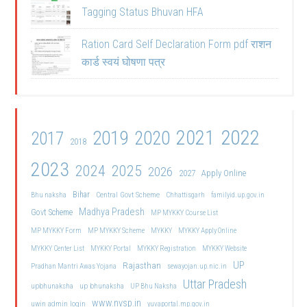
Tagging Status Bhuvan HFA
Ration Card Self Declaration Form pdf राशन
कार्ड स्वयं घोषणा पत्र
2021
2022
2019
2020
2017
2018
2023
2024
2025
2026
2027
Apply Online
Bihar
Central Govt Scheme
Bhu naksha
Chhattisgarh
familyid.up.gov.in
Madhya Pradesh
Govt Scheme
MP MYKKY Course List
MP MYKKY Form
MP MYKKY Scheme
MYKKY
MYKKY Apply Online
MYKKY Center List
MYKKY Portal
MYKKY Registration
MYKKY Website
UP
Rajasthan
Pradhan Mantri Awas Yojana
sewayojan.up.nic.in
Uttar Pradesh
upbhunaksha
up bhunaksha
UP Bhu Naksha
www.nvsp.in
uwin admin login
yuvaportal.mp.gov.in