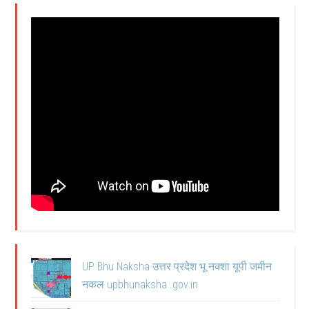
UP Bhu Naksha उत्तर प्रदेश भू नक्शा यूपी जमीन
नकल upbhunaksha .gov.in