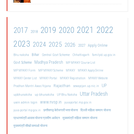
2021
2022
2019
2020
2017
2018
2023
2024
2025
2026
2027
Apply Online
Bihar
Central Govt Scheme
Bhu naksha
Chhattisgarh
familyid.up.gov.in
Madhya Pradesh
Govt Scheme
MP MYKKY Course List
MP MYKKY Form
MP MYKKY Scheme
MYKKY
MYKKY Apply Online
MYKKY Center List
MYKKY Portal
MYKKY Registration
MYKKY Website
UP
Rajasthan
Pradhan Mantri Awas Yojana
sewayojan.up.nic.in
Uttar Pradesh
upbhunaksha
up bhunaksha
UP Bhu Naksha
www.nvsp.in
uwin admin login
yuvaportal.mp.gov.in
दिल्ली महिला सम्मान योजना
yuva portal mp gov.in
छत्तीसगढ़ बेरोजगारी भत्ता योजना
मुख्यमंत्री महिला सम्मान योजना
प्रधानमंत्री आवास योजना ग्रामीण आवेदन
मुख्यमंत्री सीखो कमाओ योजना