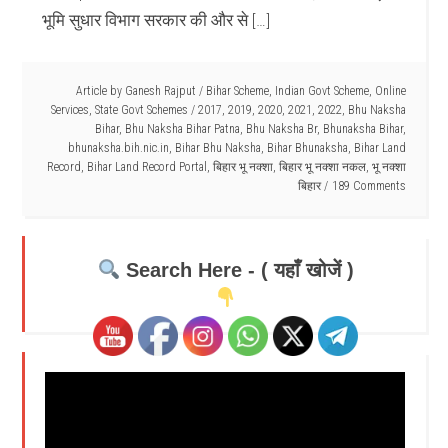
भूमि सुधार विभाग सरकार की और से […]
Article by
Ganesh Rajput
/
Bihar Scheme
,
Indian Govt Scheme
,
Online
Services
,
State Govt Schemes
/
2017
,
2019
,
2020
,
2021
,
2022
,
Bhu Naksha
Bihar
,
Bhu Naksha Bihar Patna
,
Bhu Naksha Br
,
Bhunaksha Bihar
,
bhunaksha.bih.nic.in
,
Bihar Bhu Naksha
,
Bihar Bhunaksha
,
Bihar Land
Record
,
Bihar Land Record Portal
,
बिहार भू नक्शा
,
बिहार भू नक्शा नकल
,
भू नक्शा
बिहार
189 Comments
Search Here - ( यहाँ खोजें )