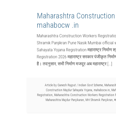
Maharashtra Construction
mahabocw .in
Maharashtra Construction Workers Registrati
Shramik Panjikran Pune Nasik Mumbai officia
Sahayata Yojana Registration महाराष्ट्र निर्म
Registration 2026 महाराष्ट्र सरकार पंजीकृत निर्माण 
है। तदनुसार, सभी निर्माण मजदूर अब महाराष्ट्र […]
Article by
Ganesh Rajput
/
Indian Govt Scheme
,
Maharash
Construction Majdur Sahayata Yojana
,
mahabocw.in
,
Mah
Registration
,
Maharashtra Construction Workers Registration
Maharashtra Majdur Panjikaran
,
MH Shramik Panjikran
,
म