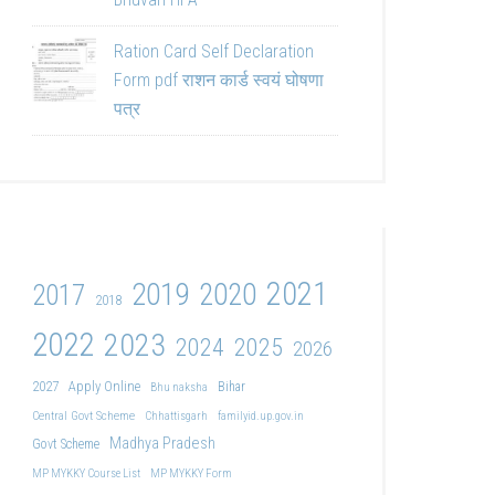
Ration Card Self Declaration
Form pdf राशन कार्ड स्वयं घोषणा
पत्र
2021
2019
2020
2017
2018
2022
2023
2024
2025
2026
2027
Apply Online
Bihar
Bhu naksha
Central Govt Scheme
Chhattisgarh
familyid.up.gov.in
Madhya Pradesh
Govt Scheme
MP MYKKY Course List
MP MYKKY Form