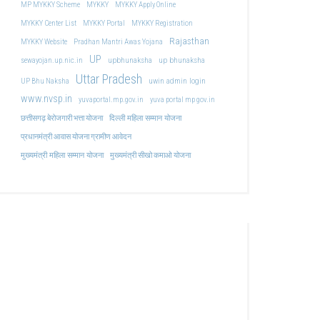
MP MYKKY Scheme
MYKKY
MYKKY Apply Online
MYKKY Center List
MYKKY Portal
MYKKY Registration
Rajasthan
MYKKY Website
Pradhan Mantri Awas Yojana
UP
upbhunaksha
up bhunaksha
sewayojan.up.nic.in
Uttar Pradesh
uwin admin login
UP Bhu Naksha
www.nvsp.in
yuvaportal.mp.gov.in
yuva portal mp gov.in
दिल्ली महिला सम्मान योजना
छत्तीसगढ़ बेरोजगारी भत्ता योजना
प्रधानमंत्री आवास योजना ग्रामीण आवेदन
मुख्यमंत्री महिला सम्मान योजना
मुख्यमंत्री सीखो कमाओ योजना