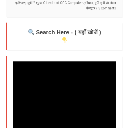
प्रशिक्षण
,
यूपी नि:शुल्क O Level and CCC Computer प्रशिक्षण
,
यूपी फ्री ओ लेवल
कंप्यूटर
3 Comments
Search Here - ( यहाँ खोजें )