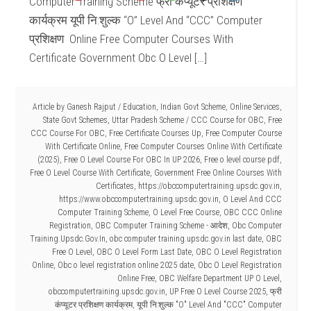
Computer Training Scheme फ्री कंप्यूटर प्रशिक्षण
कार्यक्रम यूपी नि:शुल्क “O” Level And “CCC” Computer
प्रशिक्षण Online Free Computer Courses With
Certificate Government Obc O Level […]
Article by
Ganesh Rajput
/
Education
,
Indian Govt Scheme
,
Online Services
,
State Govt Schemes
,
Uttar Pradesh Scheme
/
CCC Course for OBC
,
Free
CCC Course For OBC
,
Free Certificate Courses Up
,
Free Computer Course
With Certificate Online
,
Free Computer Courses Online With Certificate
(2025)
,
Free O Level Course For OBC In UP 2026
,
Free o level course pdf
,
Free O Level Course With Certificate
,
Government Free Online Courses With
Certificates
,
https://obccomputertraining.upsdc.gov.in
,
https://www.obccomputertraining.upsdc.gov.in
,
O Level And CCC
Computer Training Scheme
,
O Level Free Course
,
OBC CCC Online
Registration
,
OBC Computer Training Scheme - आदेश
,
Obc Computer
Training.Upsdc.Gov.In
,
obc computer training.upsdc.gov.in last date
,
OBC
Free O Level
,
OBC O Level Form Last Date
,
OBC O Level Registration
Online
,
Obc o level registration online 2025 date
,
Obc O Level Registration
Online Free
,
OBC Welfare Department UP O Level
,
obccomputertraining.upsdc.gov.in
,
UP Free O Level Course 2025
,
फ्री
कंप्यूटर प्रशिक्षण कार्यक्रम
,
यूपी नि:शुल्क "O" Level And "CCC" Computer