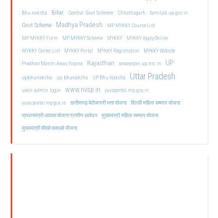
Bihar
Central Govt Scheme
Bhu naksha
Chhattisgarh
familyid.up.gov.in
Madhya Pradesh
Govt Scheme
MP MYKKY Course List
MP MYKKY Form
MP MYKKY Scheme
MYKKY
MYKKY Apply Online
MYKKY Center List
MYKKY Portal
MYKKY Registration
MYKKY Website
UP
Rajasthan
Pradhan Mantri Awas Yojana
sewayojan.up.nic.in
Uttar Pradesh
upbhunaksha
up bhunaksha
UP Bhu Naksha
www.nvsp.in
uwin admin login
yuvaportal.mp.gov.in
दिल्ली महिला सम्मान योजना
yuva portal mp gov.in
छत्तीसगढ़ बेरोजगारी भत्ता योजना
मुख्यमंत्री महिला सम्मान योजना
प्रधानमंत्री आवास योजना ग्रामीण आवेदन
मुख्यमंत्री सीखो कमाओ योजना