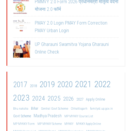
PMMVY 2.0 Form 2026 प्रधानमंत्री मातृत्व वंदना
योजना 2.0 फॉर्म
PMAY 2.0 Login PMAY Form Correction
PMAY Urban Login
UP Gharauni Swamitva Yojana Gharauni
Online Check
2021
2022
2019
2020
2017
2018
2023
2024
2025
2026
2027
Apply Online
Bihar
Central Govt Scheme
Bhu naksha
Chhattisgarh
familyid.up.gov.in
Madhya Pradesh
Govt Scheme
MP MYKKY Course List
MP MYKKY Form
MP MYKKY Scheme
MYKKY
MYKKY Apply Online