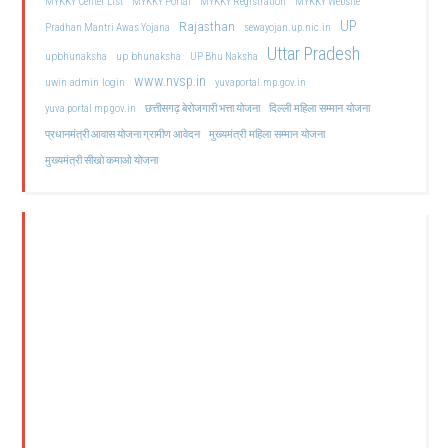
MYKKY Center List
MYKKY Portal
MYKKY Registration
MYKKY Website
UP
Rajasthan
Pradhan Mantri Awas Yojana
sewayojan.up.nic.in
Uttar Pradesh
upbhunaksha
up bhunaksha
UP Bhu Naksha
www.nvsp.in
uwin admin login
yuvaportal.mp.gov.in
दिल्ली महिला सम्मान योजना
yuva portal mp gov.in
छत्तीसगढ़ बेरोजगारी भत्ता योजना
मुख्यमंत्री महिला सम्मान योजना
प्रधानमंत्री आवास योजना ग्रामीण आवेदन
मुख्यमंत्री सीखो कमाओ योजना