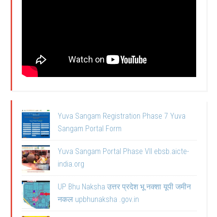
Yuva Sangam Registration Phase 7 Yuva
Sangam Portal Form
Yuva Sangam Portal Phase VII ebsb.aicte-
india.org
UP Bhu Naksha उत्तर प्रदेश भू नक्शा यूपी जमीन
नकल upbhunaksha .gov.in