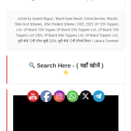
Article by
Ganesh Rajput
/
Board Exam Result
,
Online Services
,
Results
,
State Govt Schemes
,
Uttar Pradesh Scheme
/
2022
,
2023
,
UP 12th Toppers
List
,
UP Board 12th Topper
,
UP Board 12th Toppers List
,
UP Board 12th
Toppers List 2026
,
UP Board Inter Toppers List
,
UP Board Toppers List
,
यूपी बोर्ड 12वीं टॉपर सूची 2026
,
यूपी बोर्ड 12वीं टॉपर्स लिस्ट
Leave a Comment
Search Here - ( यहाँ खोजें )