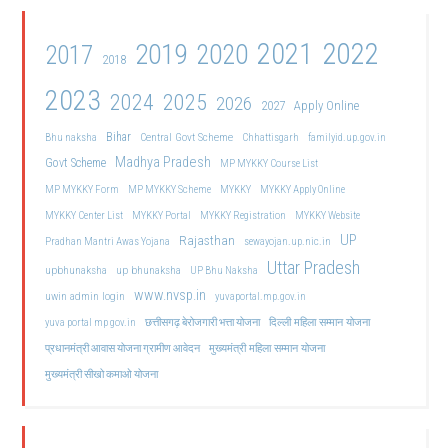
2021
2022
2019
2020
2017
2018
2023
2024
2025
2026
2027
Apply Online
Bihar
Central Govt Scheme
Bhu naksha
Chhattisgarh
familyid.up.gov.in
Madhya Pradesh
Govt Scheme
MP MYKKY Course List
MP MYKKY Form
MP MYKKY Scheme
MYKKY
MYKKY Apply Online
MYKKY Center List
MYKKY Portal
MYKKY Registration
MYKKY Website
UP
Rajasthan
Pradhan Mantri Awas Yojana
sewayojan.up.nic.in
Uttar Pradesh
upbhunaksha
up bhunaksha
UP Bhu Naksha
www.nvsp.in
uwin admin login
yuvaportal.mp.gov.in
दिल्ली महिला सम्मान योजना
yuva portal mp gov.in
छत्तीसगढ़ बेरोजगारी भत्ता योजना
मुख्यमंत्री महिला सम्मान योजना
प्रधानमंत्री आवास योजना ग्रामीण आवेदन
मुख्यमंत्री सीखो कमाओ योजना