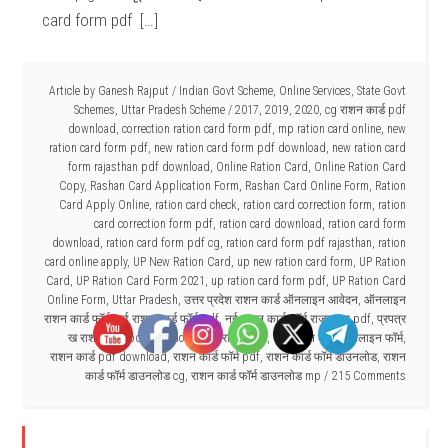
card form pdf […]
Article by
Ganesh Rajput
/
Indian Govt Scheme
,
Online Services
,
State Govt
Schemes
,
Uttar Pradesh Scheme
/
2017
,
2019
,
2020
,
cg राशन कार्ड pdf
download
,
correction ration card form pdf
,
mp ration card online
,
new
ration card form pdf
,
new ration card form pdf download
,
new ration card
form rajasthan pdf download
,
Online Ration Card
,
Online Ration Card
Copy
,
Rashan Card Application Form
,
Rashan Card Online Form
,
Ration
Card Apply Online
,
ration card check
,
ration card correction form
,
ration
card correction form pdf
,
ration card download
,
ration card form
download
,
ration card form pdf cg
,
ration card form pdf rajasthan
,
ration
card online apply
,
UP New Ration Card
,
up new ration card form
,
UP Ration
Card
,
UP Ration Card Form 2021
,
up ration card form pdf
,
UP Ration Card
Online Form
,
Uttar Pradesh
,
उत्तर प्रदेश राशन कार्ड ऑनलाइन आवेदन
,
ऑनलाइन
राशन कार्ड फॉर्म
,
नई राशन कार्ड फॉर्म pdf
,
नई राशन कार्ड फॉर्म राजस्थान pdf
,
प्रपत्र
ख राशन कार्ड pdf download
,
यूपी राशन कार्ड
,
यूपी राशन कार्ड ऑनलाइन फॉर्म
,
राशन कार्ड pdf download
,
राशन कार्ड फॉर्म pdf
,
राशन कार्ड फॉर्म डाउनलोड
,
राशन
कार्ड फॉर्म डाउनलोड cg
,
राशन कार्ड फॉर्म डाउनलोड mp
215 Comments