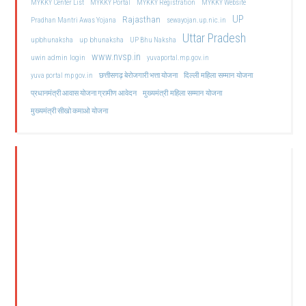
MYKKY Center List
MYKKY Portal
MYKKY Registration
MYKKY Website
UP
Rajasthan
Pradhan Mantri Awas Yojana
sewayojan.up.nic.in
Uttar Pradesh
upbhunaksha
up bhunaksha
UP Bhu Naksha
www.nvsp.in
uwin admin login
yuvaportal.mp.gov.in
दिल्ली महिला सम्मान योजना
yuva portal mp gov.in
छत्तीसगढ़ बेरोजगारी भत्ता योजना
मुख्यमंत्री महिला सम्मान योजना
प्रधानमंत्री आवास योजना ग्रामीण आवेदन
मुख्यमंत्री सीखो कमाओ योजना