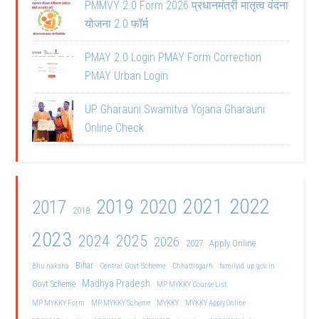
PMMVY 2.0 Form 2026 प्रधानमंत्री मातृत्व वंदना
योजना 2.0 फॉर्म
PMAY 2.0 Login PMAY Form Correction
PMAY Urban Login
UP Gharauni Swamitva Yojana Gharauni
Online Check
2021
2022
2019
2020
2017
2018
2023
2024
2025
2026
2027
Apply Online
Bihar
Central Govt Scheme
Bhu naksha
Chhattisgarh
familyid.up.gov.in
Madhya Pradesh
Govt Scheme
MP MYKKY Course List
MP MYKKY Form
MP MYKKY Scheme
MYKKY
MYKKY Apply Online