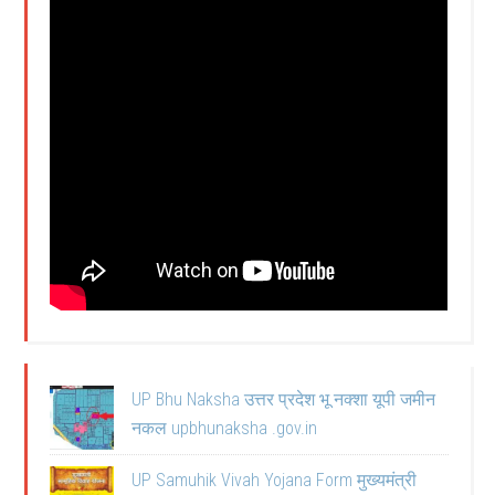
UP Bhu Naksha उत्तर प्रदेश भू नक्शा यूपी जमीन
नकल upbhunaksha .gov.in
UP Samuhik Vivah Yojana Form मुख्यमंत्री