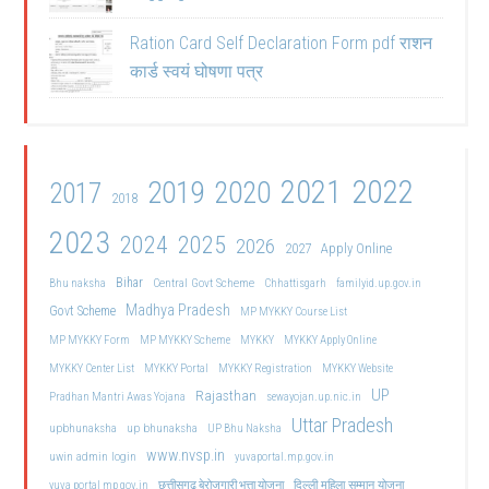
Ration Card Self Declaration Form pdf राशन
कार्ड स्वयं घोषणा पत्र
2021
2022
2019
2020
2017
2018
2023
2024
2025
2026
2027
Apply Online
Bihar
Central Govt Scheme
Bhu naksha
Chhattisgarh
familyid.up.gov.in
Madhya Pradesh
Govt Scheme
MP MYKKY Course List
MP MYKKY Form
MP MYKKY Scheme
MYKKY
MYKKY Apply Online
MYKKY Center List
MYKKY Portal
MYKKY Registration
MYKKY Website
UP
Rajasthan
Pradhan Mantri Awas Yojana
sewayojan.up.nic.in
Uttar Pradesh
upbhunaksha
up bhunaksha
UP Bhu Naksha
www.nvsp.in
uwin admin login
yuvaportal.mp.gov.in
दिल्ली महिला सम्मान योजना
yuva portal mp gov.in
छत्तीसगढ़ बेरोजगारी भत्ता योजना