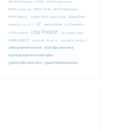
MP MYKKY Scheme
MYKKY
MYKKY Apply Online
MYKKY Center List
MYKKY Portal
MYKKY Registration
Rajasthan
MYKKY Website
Pradhan Mantri Awas Yojana
UP
upbhunaksha
up bhunaksha
sewayojan.up.nic.in
Uttar Pradesh
uwin admin login
UP Bhu Naksha
www.nvsp.in
yuvaportal.mp.gov.in
yuva portal mp gov.in
दिल्ली महिला सम्मान योजना
छत्तीसगढ़ बेरोजगारी भत्ता योजना
प्रधानमंत्री आवास योजना ग्रामीण आवेदन
मुख्यमंत्री महिला सम्मान योजना
मुख्यमंत्री सीखो कमाओ योजना