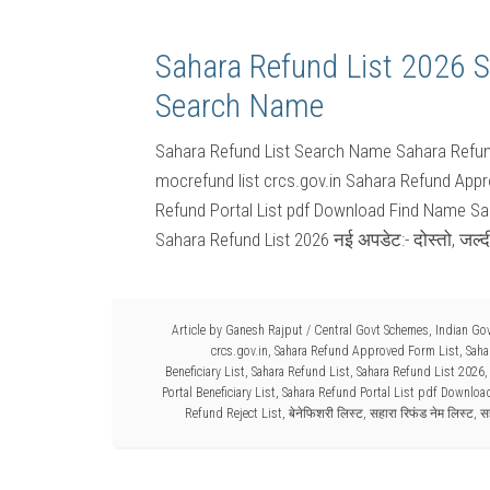
Sahara Refund List 2026 S
Search Name
Sahara Refund List Search Name Sahara Refund P
mocrefund list crcs.gov.in Sahara Refund App
Refund Portal List pdf Download Find Name Saha
Sahara Refund List 2026 नई अपडेट:- दोस्तो, जल्दी
Article by
Ganesh Rajput
/
Central Govt Schemes
,
Indian Go
crcs.gov.in
,
Sahara Refund Approved Form List
,
Saha
Beneficiary List
,
Sahara Refund List
,
Sahara Refund List 2026
Portal Beneficiary List
,
Sahara Refund Portal List pdf Downloa
Refund Reject List
,
बेनेफिशरी लिस्ट
,
सहारा रिफंड नेम लिस्ट
,
स