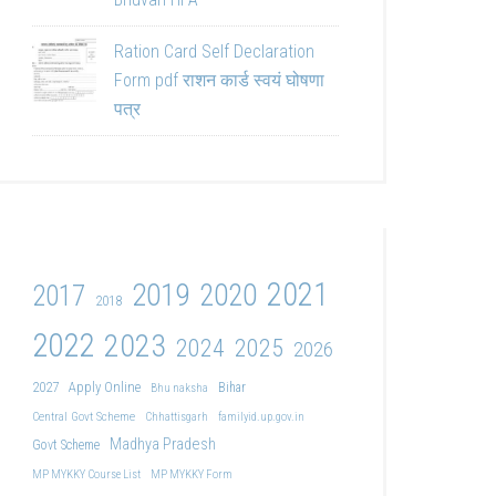
Ration Card Self Declaration
Form pdf राशन कार्ड स्वयं घोषणा
पत्र
2021
2019
2020
2017
2018
2022
2023
2024
2025
2026
2027
Apply Online
Bihar
Bhu naksha
Central Govt Scheme
Chhattisgarh
familyid.up.gov.in
Madhya Pradesh
Govt Scheme
MP MYKKY Course List
MP MYKKY Form