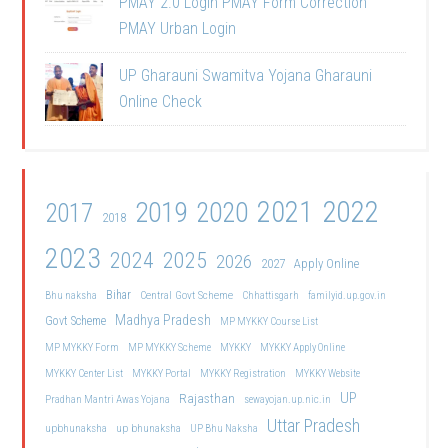
PMAY 2.0 Login PMAY Form Correction
PMAY Urban Login
UP Gharauni Swamitva Yojana Gharauni
Online Check
2021
2022
2019
2020
2017
2018
2023
2024
2025
2026
2027
Apply Online
Bihar
Central Govt Scheme
Bhu naksha
Chhattisgarh
familyid.up.gov.in
Madhya Pradesh
Govt Scheme
MP MYKKY Course List
MP MYKKY Form
MP MYKKY Scheme
MYKKY
MYKKY Apply Online
MYKKY Center List
MYKKY Portal
MYKKY Registration
MYKKY Website
UP
Rajasthan
Pradhan Mantri Awas Yojana
sewayojan.up.nic.in
Uttar Pradesh
upbhunaksha
up bhunaksha
UP Bhu Naksha