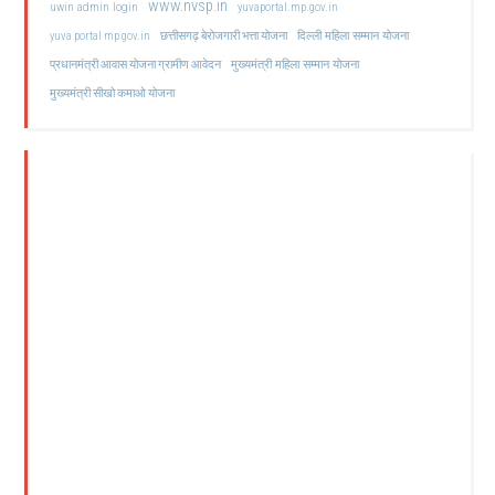
www.nvsp.in
uwin admin login
yuvaportal.mp.gov.in
दिल्ली महिला सम्मान योजना
yuva portal mp gov.in
छत्तीसगढ़ बेरोजगारी भत्ता योजना
मुख्यमंत्री महिला सम्मान योजना
प्रधानमंत्री आवास योजना ग्रामीण आवेदन
मुख्यमंत्री सीखो कमाओ योजना