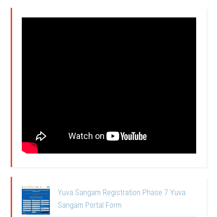
Yuva Sangam Registration Phase 7 Yuva
Sangam Portal Form