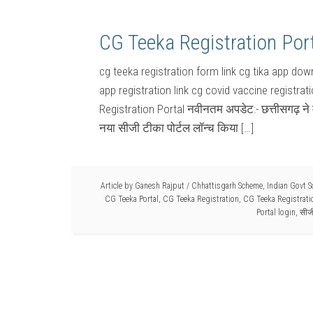
CG Teeka Registration Port
cg teeka registration form link cg tika app down
app registration link cg covid vaccine registra
Registration Portal नवीनतम अपडेट:- छत्तीसगढ़ ने
नया सीजी टीका पोर्टल लॉन्च किया […]
Article by
Ganesh Rajput
/
Chhattisgarh Scheme
,
Indian Govt 
CG Teeka Portal
,
CG Teeka Registration
,
CG Teeka Registratio
Portal login
,
सीज