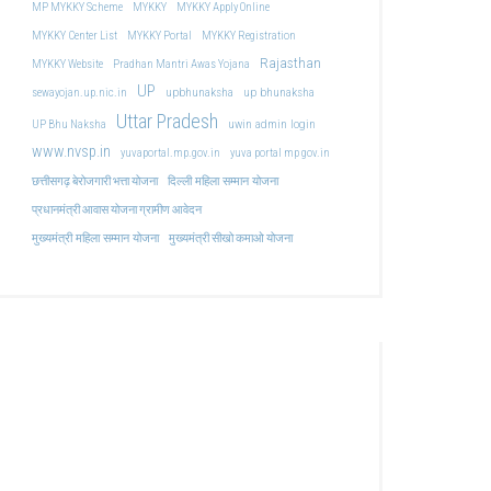
MP MYKKY Scheme
MYKKY
MYKKY Apply Online
MYKKY Center List
MYKKY Portal
MYKKY Registration
Rajasthan
MYKKY Website
Pradhan Mantri Awas Yojana
UP
upbhunaksha
up bhunaksha
sewayojan.up.nic.in
Uttar Pradesh
uwin admin login
UP Bhu Naksha
www.nvsp.in
yuvaportal.mp.gov.in
yuva portal mp gov.in
दिल्ली महिला सम्मान योजना
छत्तीसगढ़ बेरोजगारी भत्ता योजना
प्रधानमंत्री आवास योजना ग्रामीण आवेदन
मुख्यमंत्री महिला सम्मान योजना
मुख्यमंत्री सीखो कमाओ योजना