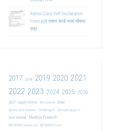
Ration Card Self Declaration
Form pdf राशन कार्ड स्वयं घोषणा
पत्र
2021
2019
2020
2017
2018
2022
2023
2024
2025
2026
2027
Apply Online
Bihar
Bhu naksha
Central Govt Scheme
Chhattisgarh
familyid.up.gov.in
Madhya Pradesh
Govt Scheme
MP MYKKY Course List
MP MYKKY Form