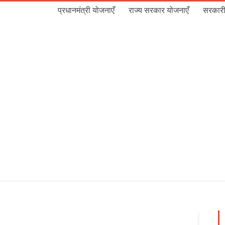
प्रधानमंत्री योजनाएँ
राज्य सरकार योजनाएँ
सरकारी