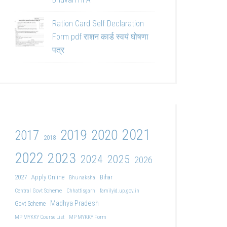
Ration Card Self Declaration
Form pdf राशन कार्ड स्वयं घोषणा
पत्र
2021
2019
2020
2017
2018
2022
2023
2024
2025
2026
2027
Apply Online
Bihar
Bhu naksha
Central Govt Scheme
Chhattisgarh
familyid.up.gov.in
Madhya Pradesh
Govt Scheme
MP MYKKY Course List
MP MYKKY Form