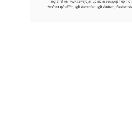
registration
,
www.sewayojan.up.nic.in sewayojan up nic in
सेवयोजन यूपी लॉगिन
,
यूपी रोजगार मेला
,
यूपी सेवयोजन
,
सेवयोजन पोर्