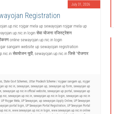
July 31, 2026
wayojan Registration
ojan.up.nic rojgar mela up sewayojan rojgar mela up
yojan.up.nic.in login सेवा योजना रजिस्ट्रेशन
ीकरण online sewayojan.up.nic.in login
ojgar sangam website up sewayojan registration
nic.in सेवयोजन यूपी, sewayojan.up.nic.in जिसे “रोजगार
es
,
State Govt Schemes
,
Uttar Pradesh Scheme
/
rojgaar sangam up
,
rojgar
jan up nic in
,
sewayojan
,
sewayojan up
,
sewayojan up form
,
sewayojan up
m
,
sewayojan up nic in official website
,
sewayojan up portal
,
sewayojan up
up.nic
,
sewayojan.up.nic.in
,
sewayojan.up.nic.in login
,
sewayojan.up.nic.in
,
UP Rojgar Mela
,
UP Sewayojan
,
up sewayojan Apply Online
,
UP Sewayojan
ayojan portal login
,
UP Sewayojan Portal Registration
,
UP Sewyojan Portal
up.nic.in
,
www.sewayojan.up.nic.in login
,
www.sewayojan.up.nic.in online