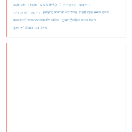
www.nvsp.in
uwin admin login
yuvaportal.mp.gov.in
दिल्ली महिला सम्मान योजना
yuva portal mp gov.in
छत्तीसगढ़ बेरोजगारी भत्ता योजना
मुख्यमंत्री महिला सम्मान योजना
प्रधानमंत्री आवास योजना ग्रामीण आवेदन
मुख्यमंत्री सीखो कमाओ योजना