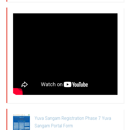
Yuva Sangam Registration Phase 7 Yuva
Sangam Portal Form