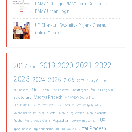
PMAY 2.0 Login PMAY Form Correction
PMAY Urban Login
UP Gharauni Swamitva Yojana Gharauni
Online Check
2021
2022
2019
2020
2017
2018
2023
2024
2025
2026
2027
Apply Online
Bihar
Central Govt Scheme
Bhu naksha
Chhattisgarh
familyid.up.gov.in
Madhya Pradesh
Govt Scheme
MP MYKKY Course List
MP MYKKY Form
MP MYKKY Scheme
MYKKY
MYKKY Apply Online
MYKKY Center List
MYKKY Portal
MYKKY Registration
MYKKY Website
UP
Rajasthan
Pradhan Mantri Awas Yojana
sewayojan.up.nic.in
Uttar Pradesh
upbhunaksha
up bhunaksha
UP Bhu Naksha