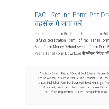
PACL Refund Form Pdf Down
तहसील मे जमा करें
Pacl Refund Form Pdf Pearls Refund Form Pdf
Refund Registration Form Pdf Pacl Tahsil For
Buds Form Money Refund Avedan Form Print B
Pearls Tahsil Form Download पीएसीएल रिफंड फॉर
Article by
Ganesh Rajput
/
Central Govt Schemes
,
Indian G
Refund Avedan Form Print
,
Pacl Refund Document List
,
Pacl
Status
,
Pacl Tahsil Form Pdf Download
,
PACL मे फसा हुआ पैसा
Pdf Download
,
Pearls Tahsil Form Download
,
Sahara Refund
Pacl Refund Registration Form Pdf
,
sebipaclrefund.co.i