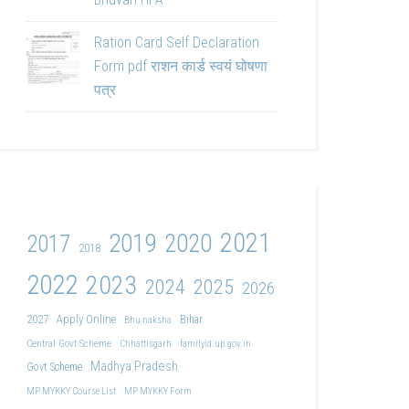
Ration Card Self Declaration
Form pdf राशन कार्ड स्वयं घोषणा
पत्र
2021
2019
2020
2017
2018
2022
2023
2024
2025
2026
2027
Apply Online
Bihar
Bhu naksha
Central Govt Scheme
Chhattisgarh
familyid.up.gov.in
Madhya Pradesh
Govt Scheme
MP MYKKY Course List
MP MYKKY Form