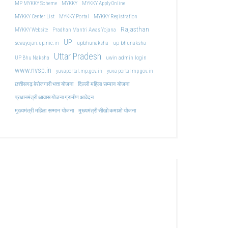
MP MYKKY Scheme
MYKKY
MYKKY Apply Online
MYKKY Center List
MYKKY Portal
MYKKY Registration
Rajasthan
MYKKY Website
Pradhan Mantri Awas Yojana
UP
upbhunaksha
up bhunaksha
sewayojan.up.nic.in
Uttar Pradesh
uwin admin login
UP Bhu Naksha
www.nvsp.in
yuvaportal.mp.gov.in
yuva portal mp gov.in
दिल्ली महिला सम्मान योजना
छत्तीसगढ़ बेरोजगारी भत्ता योजना
प्रधानमंत्री आवास योजना ग्रामीण आवेदन
मुख्यमंत्री महिला सम्मान योजना
मुख्यमंत्री सीखो कमाओ योजना