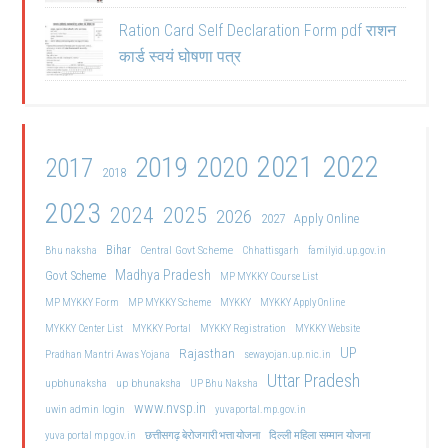
Ration Card Self Declaration Form pdf राशन
कार्ड स्वयं घोषणा पत्र
2021
2022
2019
2020
2017
2018
2023
2024
2025
2026
2027
Apply Online
Bihar
Central Govt Scheme
Bhu naksha
Chhattisgarh
familyid.up.gov.in
Madhya Pradesh
Govt Scheme
MP MYKKY Course List
MP MYKKY Form
MP MYKKY Scheme
MYKKY
MYKKY Apply Online
MYKKY Center List
MYKKY Portal
MYKKY Registration
MYKKY Website
UP
Rajasthan
Pradhan Mantri Awas Yojana
sewayojan.up.nic.in
Uttar Pradesh
upbhunaksha
up bhunaksha
UP Bhu Naksha
www.nvsp.in
uwin admin login
yuvaportal.mp.gov.in
दिल्ली महिला सम्मान योजना
yuva portal mp gov.in
छत्तीसगढ़ बेरोजगारी भत्ता योजना