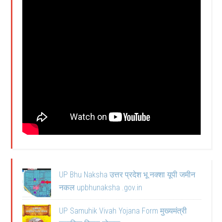
UP Bhu Naksha उत्तर प्रदेश भू नक्शा यूपी जमीन
नकल upbhunaksha .gov.in
UP Samuhik Vivah Yojana Form मुख्यमंत्री