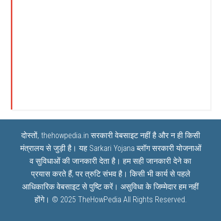
दोस्तों, thehowpedia.in सरकारी वेबसाइट नहीं है और न ही किसी
मंत्रालय से जुड़ी है। यह
Sarkari Yojana
ब्लॉग सरकारी योजनाओं
व सुविधाओं की जानकारी देता है। हम सही जानकारी देने का
प्रयास करते हैं, पर त्रुटि संभव है। किसी भी कार्य से पहले
आधिकारिक वेबसाइट से पुष्टि करें। असुविधा के जिम्मेदार हम नहीं
होंगे। © 2025
TheHowPedia
All Rights Reserved.