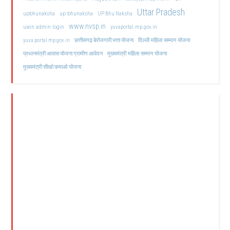
Uttar Pradesh
upbhunaksha
up bhunaksha
UP Bhu Naksha
www.nvsp.in
uwin admin login
yuvaportal.mp.gov.in
दिल्ली महिला सम्मान योजना
yuva portal mp gov.in
छत्तीसगढ़ बेरोजगारी भत्ता योजना
मुख्यमंत्री महिला सम्मान योजना
प्रधानमंत्री आवास योजना ग्रामीण आवेदन
मुख्यमंत्री सीखो कमाओ योजना