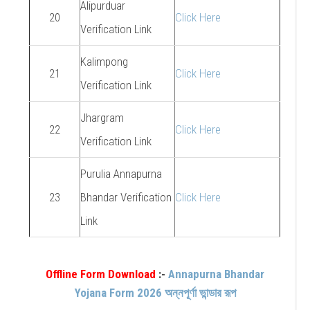
Alipurduar
20
Click Here
Verification Link
Kalimpong
21
Click Here
Verification Link
Jhargram
22
Click Here
Verification Link
Purulia Annapurna
23
Bhandar Verification
Click Here
Link
Offline Form Download
:-
Annapurna Bhandar
Yojana Form 2026 অন্নপূর্ণা ভান্ডার রূপ