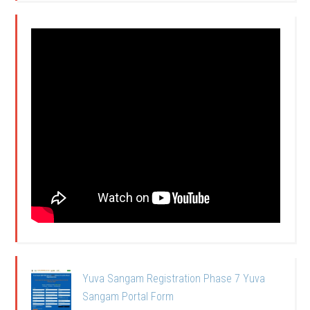
Yuva Sangam Registration Phase 7 Yuva
Sangam Portal Form