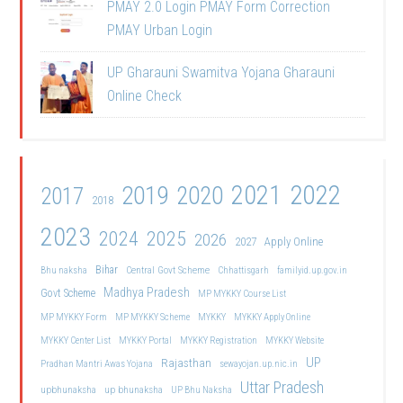
PMAY 2.0 Login PMAY Form Correction
PMAY Urban Login
UP Gharauni Swamitva Yojana Gharauni
Online Check
2021
2022
2019
2020
2017
2018
2023
2024
2025
2026
2027
Apply Online
Bihar
Central Govt Scheme
Bhu naksha
Chhattisgarh
familyid.up.gov.in
Madhya Pradesh
Govt Scheme
MP MYKKY Course List
MP MYKKY Form
MP MYKKY Scheme
MYKKY
MYKKY Apply Online
MYKKY Center List
MYKKY Portal
MYKKY Registration
MYKKY Website
UP
Rajasthan
Pradhan Mantri Awas Yojana
sewayojan.up.nic.in
Uttar Pradesh
upbhunaksha
up bhunaksha
UP Bhu Naksha