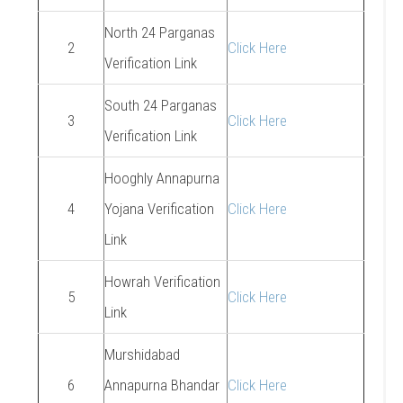
North 24 Parganas
2
Click Here
Verification Link
South 24 Parganas
3
Click Here
Verification Link
Hooghly Annapurna
4
Yojana Verification
Click Here
Link
Howrah Verification
5
Click Here
Link
Murshidabad
6
Annapurna Bhandar
Click Here