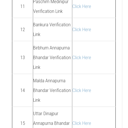
Paschim Medinipur
11
Click Here
Verification Link
Bankura Verification
12
Click Here
Link
Birbhum Annapurna
13
Bhandar Verification
Click Here
Link
Malda Annapurna
14
Bhandar Verification
Click Here
Link
Uttar Dinajpur
15
Annapurna Bhandar
Click Here