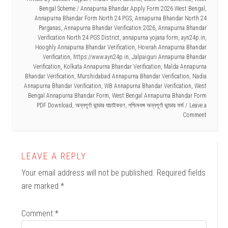
Bengal Scheme
/
Annapurna Bhandar Apply Form 2026 West Bengal
,
Annapurna Bhandar Form North 24 PGS
,
Annapurna Bhandar North 24
Parganas
,
Annapurna Bhandar Verification 2026
,
Annapurna Bhandar
Verification North 24 PGS District
,
annapurna yojana form
,
ayn24p.in
,
Hooghly Annapurna Bhandar Verification
,
Howrah Annapurna Bhandar
Verification
,
https://www.ayn24p.in
,
Jalpaiguri Annapurna Bhandar
Verification
,
Kolkata Annapurna Bhandar Verification
,
Malda Annapurna
Bhandar Verification
,
Murshidabad Annapurna Bhandar Verification
,
Nadia
Annapurna Bhandar Verification
,
WB Annapurna Bhandar Verification
,
West
Bengal Annapurna Bhandar Form
,
West Bengal Annapurna Bhandar Form
PDF Download
,
অন্নপূর্ণা ভান্ডার যাচাইকরণ
,
পশ্চিমবঙ্গ অন্নপূর্ণা ভান্ডার ফর্ম
Leave a
Comment
LEAVE A REPLY
Your email address will not be published.
Required fields
are marked
*
Comment
*