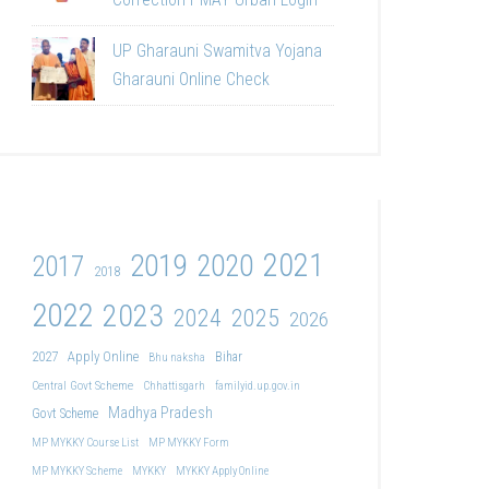
UP Gharauni Swamitva Yojana
Gharauni Online Check
2021
2019
2020
2017
2018
2022
2023
2024
2025
2026
2027
Apply Online
Bihar
Bhu naksha
Central Govt Scheme
Chhattisgarh
familyid.up.gov.in
Madhya Pradesh
Govt Scheme
MP MYKKY Course List
MP MYKKY Form
MP MYKKY Scheme
MYKKY
MYKKY Apply Online