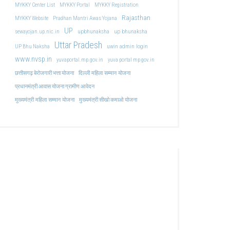
MYKKY Center List
MYKKY Portal
MYKKY Registration
Rajasthan
MYKKY Website
Pradhan Mantri Awas Yojana
UP
upbhunaksha
up bhunaksha
sewayojan.up.nic.in
Uttar Pradesh
uwin admin login
UP Bhu Naksha
www.nvsp.in
yuvaportal.mp.gov.in
yuva portal mp gov.in
दिल्ली महिला सम्मान योजना
छत्तीसगढ़ बेरोजगारी भत्ता योजना
प्रधानमंत्री आवास योजना ग्रामीण आवेदन
मुख्यमंत्री महिला सम्मान योजना
मुख्यमंत्री सीखो कमाओ योजना