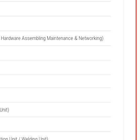
mputer Hardware Assembling Maintenance & Networking)
Unit)
cation Unit / Welding Unit)