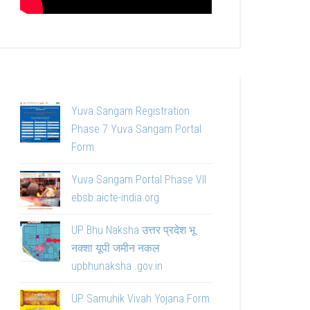
Yuva Sangam Registration
Phase 7 Yuva Sangam Portal
Form
Yuva Sangam Portal Phase VII
ebsb.aicte-india.org
UP Bhu Naksha उत्तर प्रदेश भू
नक्शा यूपी जमीन नकल
upbhunaksha .gov.in
UP Samuhik Vivah Yojana Form