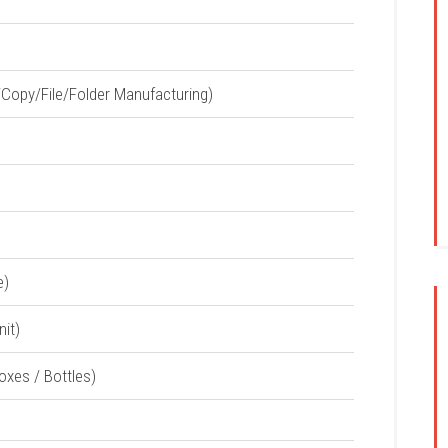
Copy/File/Folder Manufacturing)
e)
nit)
Boxes / Bottles)