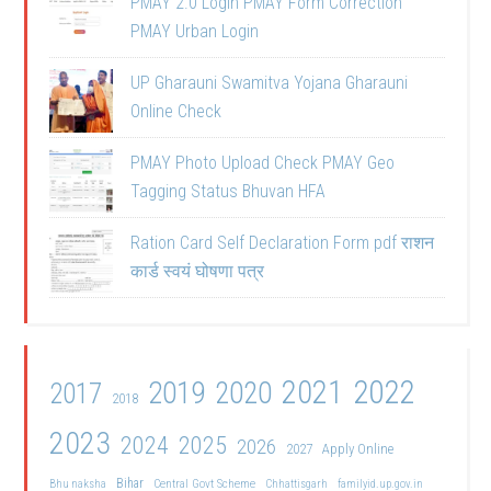
PMAY 2.0 Login PMAY Form Correction
PMAY Urban Login
UP Gharauni Swamitva Yojana Gharauni
Online Check
PMAY Photo Upload Check PMAY Geo
Tagging Status Bhuvan HFA
Ration Card Self Declaration Form pdf राशन
कार्ड स्वयं घोषणा पत्र
2021
2022
2019
2020
2017
2018
2023
2024
2025
2026
2027
Apply Online
Bihar
Central Govt Scheme
Bhu naksha
Chhattisgarh
familyid.up.gov.in