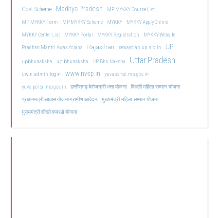
Madhya Pradesh
Govt Scheme
MP MYKKY Course List
MP MYKKY Form
MP MYKKY Scheme
MYKKY
MYKKY Apply Online
MYKKY Center List
MYKKY Portal
MYKKY Registration
MYKKY Website
UP
Rajasthan
Pradhan Mantri Awas Yojana
sewayojan.up.nic.in
Uttar Pradesh
upbhunaksha
up bhunaksha
UP Bhu Naksha
www.nvsp.in
uwin admin login
yuvaportal.mp.gov.in
दिल्ली महिला सम्मान योजना
yuva portal mp gov.in
छत्तीसगढ़ बेरोजगारी भत्ता योजना
मुख्यमंत्री महिला सम्मान योजना
प्रधानमंत्री आवास योजना ग्रामीण आवेदन
मुख्यमंत्री सीखो कमाओ योजना