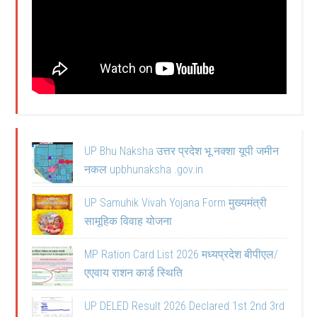
UP Bhu Naksha उत्तर प्रदेश भू नक्शा यूपी जमीन
नकल upbhunaksha .gov.in
UP Samuhik Vivah Yojana Form मुख्यमंत्री
सामूहिक विवाह योजना
MP Ration Card List 2026 मध्यप्रदेश बीपीएल/
एएवाय राशन कार्ड स्थिति
UP DELED Result 2026 Declared 1st 2nd 3rd