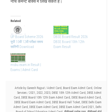
नीचे कमेन्ट बॉक्स मे लिख सकते है।
Related
UP Board Scheme 2026
DBSE Board Result 2026
यूपी 10वी 12वी परीक्षा समय
DBSE Board 10th 12th
सारिणी Download
Exam Result
msbu exam.in Result |
Exams | Admit Card
Article by
Ganesh Rajput
/
Admit Card
,
Board Exam Admit Card
,
Online
Services
/
2021
,
2022
,
2023
,
DBSE 10th 12th Admit Card
,
DBSE Admit
Card
,
DBSE Board 10th 12th Exam Admit Card
,
DBSE Board Admit Card
,
DBSE Board Exam Admit Card
,
DBSE Board Hall Ticket
,
DBSE Delhi Exam
Admit Card
,
DBSE Exam Admit Card
,
DBSE Exam Admit Card 2021
,
Delhi
Board of School Education Admit Card
,
डीबीएसई प्रवेश पत्र
,
डीबीएसई बोर्ड