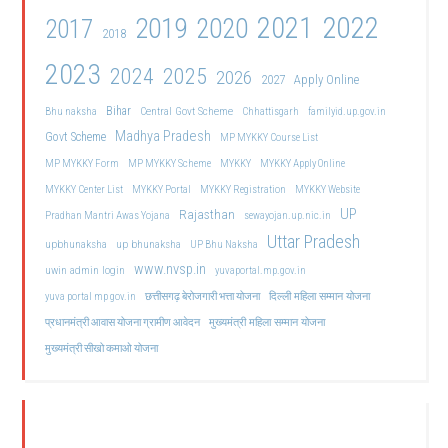
2021
2022
2019
2020
2017
2018
2023
2024
2025
2026
2027
Apply Online
Bihar
Central Govt Scheme
Bhu naksha
Chhattisgarh
familyid.up.gov.in
Madhya Pradesh
Govt Scheme
MP MYKKY Course List
MP MYKKY Form
MP MYKKY Scheme
MYKKY
MYKKY Apply Online
MYKKY Center List
MYKKY Portal
MYKKY Registration
MYKKY Website
UP
Rajasthan
Pradhan Mantri Awas Yojana
sewayojan.up.nic.in
Uttar Pradesh
upbhunaksha
up bhunaksha
UP Bhu Naksha
www.nvsp.in
uwin admin login
yuvaportal.mp.gov.in
दिल्ली महिला सम्मान योजना
yuva portal mp gov.in
छत्तीसगढ़ बेरोजगारी भत्ता योजना
मुख्यमंत्री महिला सम्मान योजना
प्रधानमंत्री आवास योजना ग्रामीण आवेदन
मुख्यमंत्री सीखो कमाओ योजना