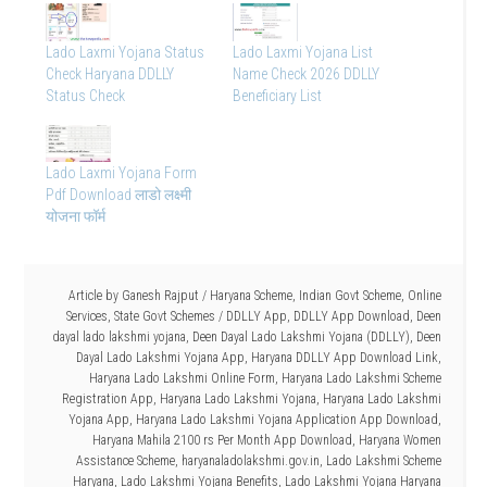
Lado Laxmi Yojana Status
Lado Laxmi Yojana List
Check Haryana DDLLY
Name Check 2026 DDLLY
Status Check
Beneficiary List
Lado Laxmi Yojana Form
Pdf Download लाडो लक्ष्मी
योजना फॉर्म
Article by
Ganesh Rajput
/
Haryana Scheme
,
Indian Govt Scheme
,
Online
Services
,
State Govt Schemes
/
DDLLY App
,
DDLLY App Download
,
Deen
dayal lado lakshmi yojana
,
Deen Dayal Lado Lakshmi Yojana (DDLLY)
,
Deen
Dayal Lado Lakshmi Yojana App
,
Haryana DDLLY App Download Link
,
Haryana Lado Lakshmi Online Form
,
Haryana Lado Lakshmi Scheme
Registration App
,
Haryana Lado Lakshmi Yojana
,
Haryana Lado Lakshmi
Yojana App
,
Haryana Lado Lakshmi Yojana Application App Download
,
Haryana Mahila 2100 rs Per Month App Download
,
Haryana Women
Assistance Scheme
,
haryanaladolakshmi.gov.in
,
Lado Lakshmi Scheme
Haryana
,
Lado Lakshmi Yojana Benefits
,
Lado Lakshmi Yojana Haryana