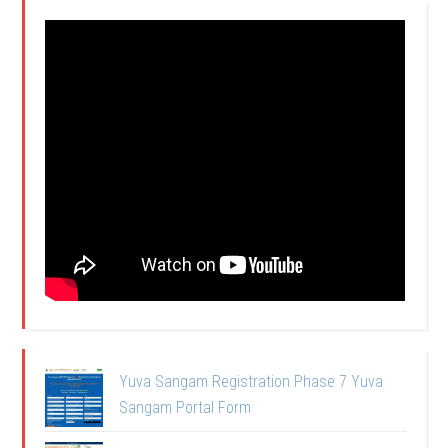
Yuva Sangam Registration Phase 7 Yuva
Sangam Portal Form