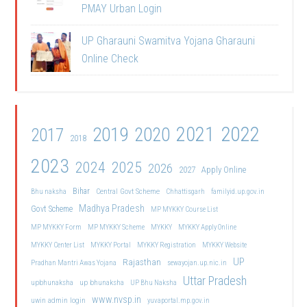
PMAY Urban Login
UP Gharauni Swamitva Yojana Gharauni
Online Check
2021
2022
2019
2020
2017
2018
2023
2024
2025
2026
2027
Apply Online
Bihar
Central Govt Scheme
Bhu naksha
Chhattisgarh
familyid.up.gov.in
Madhya Pradesh
Govt Scheme
MP MYKKY Course List
MP MYKKY Form
MP MYKKY Scheme
MYKKY
MYKKY Apply Online
MYKKY Center List
MYKKY Portal
MYKKY Registration
MYKKY Website
UP
Rajasthan
Pradhan Mantri Awas Yojana
sewayojan.up.nic.in
Uttar Pradesh
upbhunaksha
up bhunaksha
UP Bhu Naksha
www.nvsp.in
uwin admin login
yuvaportal.mp.gov.in