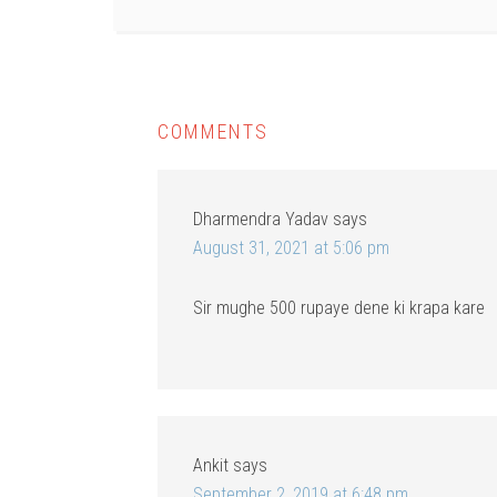
COMMENTS
Dharmendra Yadav
says
August 31, 2021 at 5:06 pm
Sir mughe 500 rupaye dene ki krapa kare
Ankit
says
September 2, 2019 at 6:48 pm