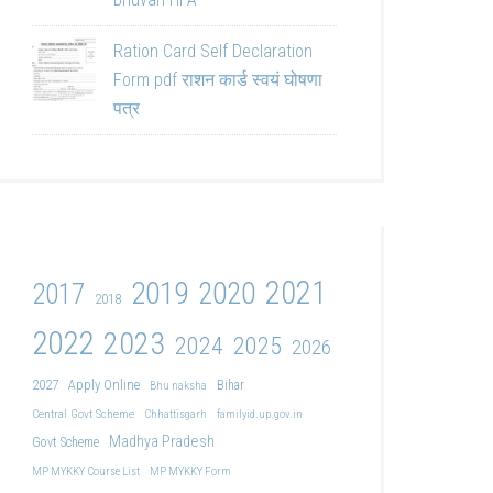
Ration Card Self Declaration
Form pdf राशन कार्ड स्वयं घोषणा
पत्र
2021
2019
2020
2017
2018
2022
2023
2024
2025
2026
2027
Apply Online
Bihar
Bhu naksha
Central Govt Scheme
Chhattisgarh
familyid.up.gov.in
Madhya Pradesh
Govt Scheme
MP MYKKY Course List
MP MYKKY Form