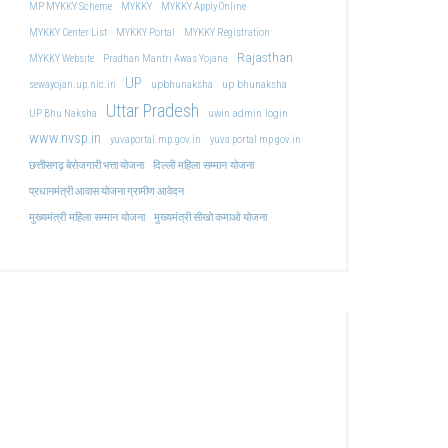
MP MYKKY Scheme
MYKKY
MYKKY Apply Online
MYKKY Center List
MYKKY Portal
MYKKY Registration
Rajasthan
MYKKY Website
Pradhan Mantri Awas Yojana
UP
upbhunaksha
up bhunaksha
sewayojan.up.nic.in
Uttar Pradesh
uwin admin login
UP Bhu Naksha
www.nvsp.in
yuvaportal.mp.gov.in
yuva portal mp gov.in
दिल्ली महिला सम्मान योजना
छत्तीसगढ़ बेरोजगारी भत्ता योजना
प्रधानमंत्री आवास योजना ग्रामीण आवेदन
मुख्यमंत्री महिला सम्मान योजना
मुख्यमंत्री सीखो कमाओ योजना