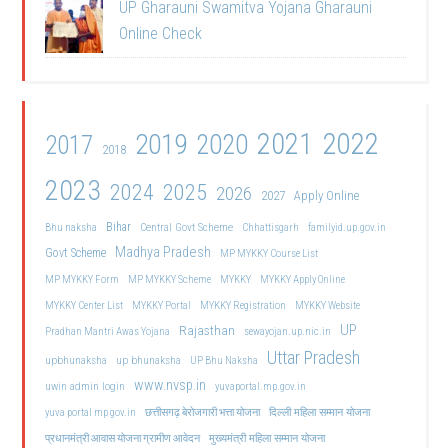
UP Gharauni Swamitva Yojana Gharauni
Online Check
2021
2022
2019
2020
2017
2018
2023
2024
2025
2026
2027
Apply Online
Bihar
Central Govt Scheme
Bhu naksha
Chhattisgarh
familyid.up.gov.in
Madhya Pradesh
Govt Scheme
MP MYKKY Course List
MP MYKKY Form
MP MYKKY Scheme
MYKKY
MYKKY Apply Online
MYKKY Center List
MYKKY Portal
MYKKY Registration
MYKKY Website
UP
Rajasthan
Pradhan Mantri Awas Yojana
sewayojan.up.nic.in
Uttar Pradesh
upbhunaksha
up bhunaksha
UP Bhu Naksha
www.nvsp.in
uwin admin login
yuvaportal.mp.gov.in
दिल्ली महिला सम्मान योजना
yuva portal mp gov.in
छत्तीसगढ़ बेरोजगारी भत्ता योजना
मुख्यमंत्री महिला सम्मान योजना
प्रधानमंत्री आवास योजना ग्रामीण आवेदन