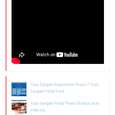
Yuva Sangam Registration Phase 7 Yuva
Sangam Portal Form
Yuva Sangam Portal Phase VII ebsb.aicte-
india.org