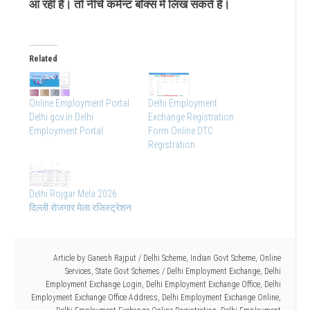
आ रही है। तो नीचे कमेन्ट बॉक्स मे लिख सकते है।
Related
Online Employment Portal
Delhi Employment
Delhi gov.in Delhi
Exchange Registration
Employment Portal
Form Online DTC
Registration
Delhi Rojgar Mela 2026
दिल्ली रोजगार मेला रजिस्ट्रेशन
Article by
Ganesh Rajput
/
Delhi Scheme
,
Indian Govt Scheme
,
Online
Services
,
State Govt Schemes
/
Delhi Employment Exchange
,
Delhi
Employment Exchange Login
,
Delhi Employment Exchange Office
,
Delhi
Employment Exchange Office Address
,
Delhi Employment Exchange Online
,