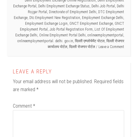
Delhi Employment Exchange Online Registration
,
Delhi Employment
Exchange Portal
,
Delhi Employment Exchange Status
,
Delhi Job Portal
,
Delhi
Rojgar Portal
,
Directorate of Employment Delhi
,
DTC Employment
Exchange
,
Dtc Employment New Registration
,
Employment Exchange Delhi
,
Employment Exchange Login
,
GNCT Employment Exchange
,
GNCT
Employment Portal
,
Job Portal Registration Form
,
List Of Employment
Exchange Delhi
,
Online Employment Portal Delhi
,
onlineemploymentportal
,
onlineemploymentportal. delhi. gov.in
,
दिल्ली एम्प्लोयेमेंट पोटल
,
दिल्ली रोजगार
कार्यालय पोर्टल
,
दिल्ली रोजगार पोर्टल
Leave a Comment
LEAVE A REPLY
Your email address will not be published.
Required fields
are marked
*
Comment
*