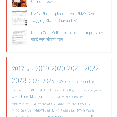
Online Check
PMAY Photo Upload Check PMAY Geo
Tagging Status Bhuvan HFA
Ration Card Self Declaration Form pdf राशन
कार्ड स्वयं घोषणा पत्र
2021
2022
2019
2020
2017
2018
2023
2024
2025
2026
2027
Apply Online
Bihar
Central Govt Scheme
Bhu naksha
Chhattisgarh
familyid.up.gov.in
Madhya Pradesh
Govt Scheme
MP MYKKY Course List
MP MYKKY Form
MP MYKKY Scheme
MYKKY
MYKKY Apply Online
MYKKY Center List
MYKKY Portal
MYKKY Registration
MYKKY Website