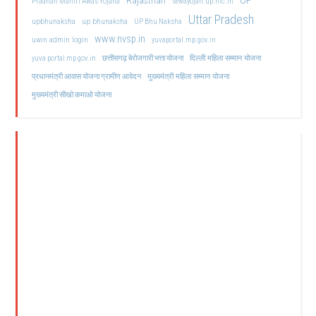
UP
Rajasthan
Pradhan Mantri Awas Yojana
sewayojan.up.nic.in
Uttar Pradesh
upbhunaksha
up bhunaksha
UP Bhu Naksha
www.nvsp.in
uwin admin login
yuvaportal.mp.gov.in
दिल्ली महिला सम्मान योजना
yuva portal mp gov.in
छत्तीसगढ़ बेरोजगारी भत्ता योजना
मुख्यमंत्री महिला सम्मान योजना
प्रधानमंत्री आवास योजना ग्रामीण आवेदन
मुख्यमंत्री सीखो कमाओ योजना