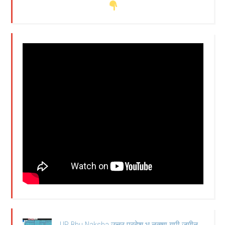
UP Bhu Naksha उत्तर प्रदेश भू नक्शा यूपी जमीन