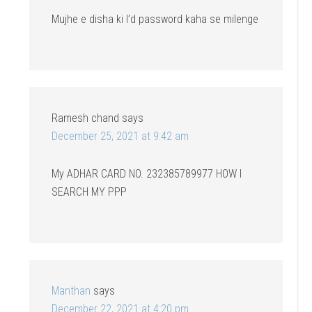
Mujhe e disha ki I’d password kaha se milenge
Ramesh chand
says
December 25, 2021 at 9:42 am
My ADHAR CARD NO. 232385789977 HOW I
SEARCH MY PPP
Manthan
says
December 22, 2021 at 4:20 pm