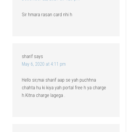
Sir hmara rasan card nhi h
sharif
says
May 6, 2020 at 4:11 pm
Hello sir,mai sharif aap se yah puchhna
chahta hu ki kiya yah portal free h ya charge
h.Kitna charge lagega .