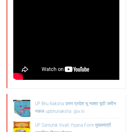
UP Bhu Naksha उत्तर प्रदेश भू नक्शा यूपी जमीन
नकल upbhunaksha .gov.in
UP Samuhik Vivah Yojana Form मुख्यमंत्री