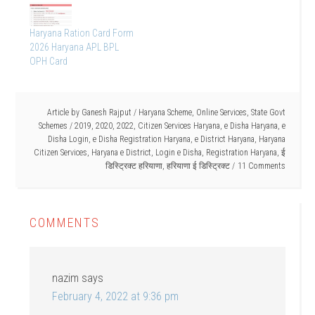
Haryana Ration Card Form
2026 Haryana APL BPL
OPH Card
Article by
Ganesh Rajput
/
Haryana Scheme
,
Online Services
,
State Govt
Schemes
/
2019
,
2020
,
2022
,
Citizen Services Haryana
,
e Disha Haryana
,
e
Disha Login
,
e Disha Registration Haryana
,
e District Haryana
,
Haryana
Citizen Services
,
Haryana e District
,
Login e Disha
,
Registration Haryana
,
ई
डिस्ट्रिक्ट हरियाणा
,
हरियाणा ई डिस्ट्रिक्ट
11 Comments
COMMENTS
nazim
says
February 4, 2022 at 9:36 pm