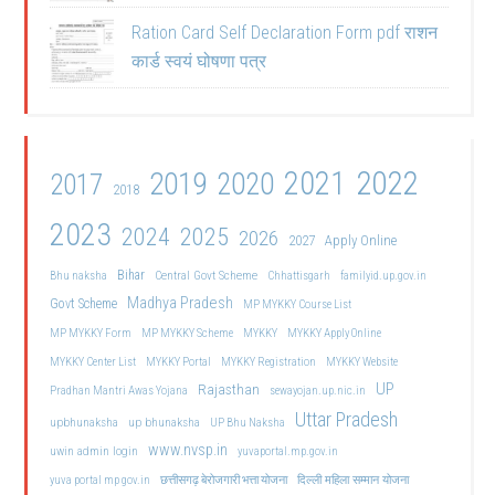
Ration Card Self Declaration Form pdf राशन
कार्ड स्वयं घोषणा पत्र
2021
2022
2019
2020
2017
2018
2023
2024
2025
2026
2027
Apply Online
Bihar
Central Govt Scheme
Bhu naksha
Chhattisgarh
familyid.up.gov.in
Madhya Pradesh
Govt Scheme
MP MYKKY Course List
MP MYKKY Form
MP MYKKY Scheme
MYKKY
MYKKY Apply Online
MYKKY Center List
MYKKY Portal
MYKKY Registration
MYKKY Website
UP
Rajasthan
Pradhan Mantri Awas Yojana
sewayojan.up.nic.in
Uttar Pradesh
upbhunaksha
up bhunaksha
UP Bhu Naksha
www.nvsp.in
uwin admin login
yuvaportal.mp.gov.in
दिल्ली महिला सम्मान योजना
yuva portal mp gov.in
छत्तीसगढ़ बेरोजगारी भत्ता योजना