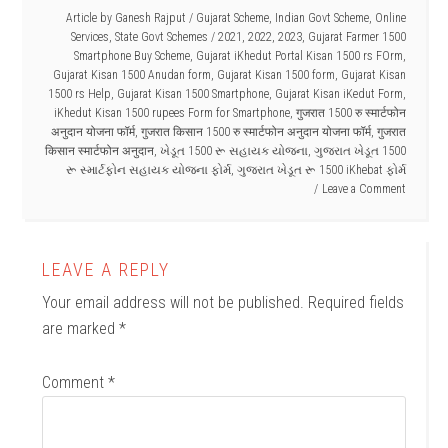
Article by
Ganesh Rajput
/
Gujarat Scheme
,
Indian Govt Scheme
,
Online
Services
,
State Govt Schemes
/
2021
,
2022
,
2023
,
Gujarat Farmer 1500
Smartphone Buy Scheme
,
Gujarat iKhedut Portal Kisan 1500 rs FOrm
,
Gujarat Kisan 1500 Anudan form
,
Gujarat Kisan 1500 form
,
Gujarat Kisan
1500 rs Help
,
Gujarat Kisan 1500 Smartphone
,
Gujarat Kisan iKedut Form
,
iKhedut Kisan 1500 rupees Form for Smartphone
,
गुजरात 1500 रु स्मार्टफोन
अनुदान योजना फॉर्म
,
गुजरात किसान 1500 रु स्मार्टफोन अनुदान योजना फॉर्म
,
गुजरात
किसान स्मार्टफोन अनुदान
,
ખેડૂત 1500 રૂ સહાયક યોજના
,
ગુજરાત ખેડૂત 1500
રૂ સ્માર્ટફોન સહાયક યોજના ફોર્મ
,
ગુજરાત ખેડૂત રૂ 1500 iKhebat ફોર્મ
Leave a Comment
LEAVE A REPLY
Your email address will not be published.
Required fields
are marked
*
Comment
*