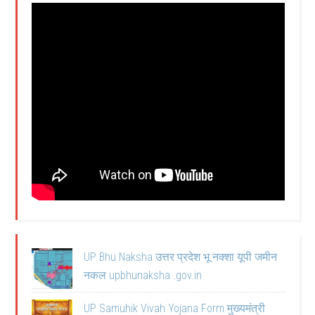
UP Bhu Naksha उत्तर प्रदेश भू नक्शा यूपी जमीन
नकल upbhunaksha .gov.in
UP Samuhik Vivah Yojana Form मुख्यमंत्री