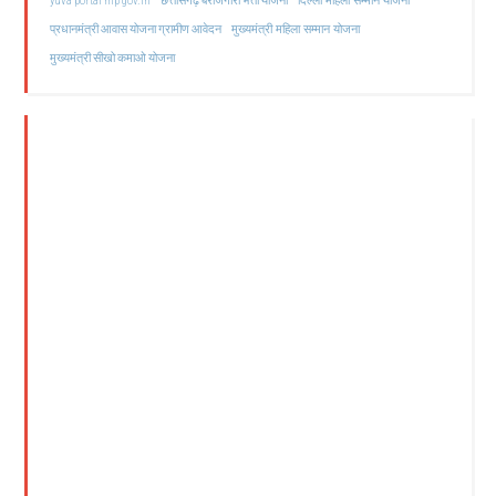
yuva portal mp gov.in
छत्तीसगढ़ बेरोजगारी भत्ता योजना
मुख्यमंत्री महिला सम्मान योजना
प्रधानमंत्री आवास योजना ग्रामीण आवेदन
मुख्यमंत्री सीखो कमाओ योजना