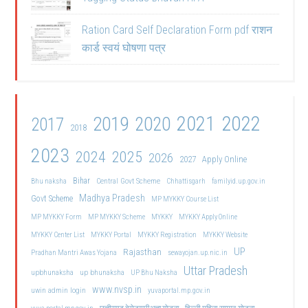
Ration Card Self Declaration Form pdf राशन
कार्ड स्वयं घोषणा पत्र
2021
2022
2019
2020
2017
2018
2023
2024
2025
2026
2027
Apply Online
Bihar
Central Govt Scheme
Bhu naksha
Chhattisgarh
familyid.up.gov.in
Madhya Pradesh
Govt Scheme
MP MYKKY Course List
MP MYKKY Form
MP MYKKY Scheme
MYKKY
MYKKY Apply Online
MYKKY Center List
MYKKY Portal
MYKKY Registration
MYKKY Website
UP
Rajasthan
Pradhan Mantri Awas Yojana
sewayojan.up.nic.in
Uttar Pradesh
upbhunaksha
up bhunaksha
UP Bhu Naksha
www.nvsp.in
uwin admin login
yuvaportal.mp.gov.in
दिल्ली महिला सम्मान योजना