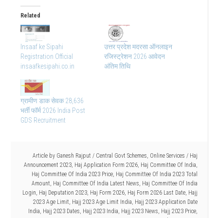
Related
Insaaf ke Sipahi
उत्तर प्रदेश मदरसा ऑनलाइन
Registration Official
रजिस्ट्रेशन 2026 आवेदन
insaafkesipahi.co.in
अंतिम तिथि
ग्रामीण डाक सेवक 28,636
भर्ती फॉर्म 2026 India Post
GDS Recruitment
Article by
Ganesh Rajput
/
Central Govt Schemes
,
Online Services
/
Haj
Announcement 2023
,
Haj Application Form 2026
,
Haj Committee Of India
,
Haj Committee Of India 2023 Price
,
Haj Committee Of India 2023 Total
Amount
,
Haj Committee Of India Latest News
,
Haj Committee Of India
Login
,
Haj Deputation 2023
,
Haj Form 2026
,
Haj Form 2026 Last Date
,
Hajj
2023 Age Limit
,
Hajj 2023 Age Limit India
,
Hajj 2023 Application Date
India
,
Hajj 2023 Dates
,
Hajj 2023 India
,
Hajj 2023 News
,
Hajj 2023 Price
,