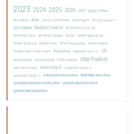
2023
2024
2025
2026
2027
Apply Online
Bihar
Central Govt Scheme
Bhu naksha
Chhattisgarh
familyid.up.gov.in
Madhya Pradesh
Govt Scheme
MP MYKKY Course List
MP MYKKY Form
MP MYKKY Scheme
MYKKY
MYKKY Apply Online
MYKKY Center List
MYKKY Portal
MYKKY Registration
MYKKY Website
UP
Rajasthan
Pradhan Mantri Awas Yojana
sewayojan.up.nic.in
Uttar Pradesh
upbhunaksha
up bhunaksha
UP Bhu Naksha
www.nvsp.in
uwin admin login
yuvaportal.mp.gov.in
दिल्ली महिला सम्मान योजना
yuva portal mp gov.in
छत्तीसगढ़ बेरोजगारी भत्ता योजना
मुख्यमंत्री महिला सम्मान योजना
प्रधानमंत्री आवास योजना ग्रामीण आवेदन
मुख्यमंत्री सीखो कमाओ योजना