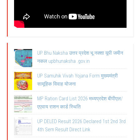
UP Bhu Naksha उत्तर प्रदेश भू नक्शा यूपी जमीन
नकल upbhunaksha .gov.in
UP Samuhik Vivah Yojana Form मुख्यमंत्री
सामूहिक विवाह योजना
MP Ration Card List 2026 मध्यप्रदेश बीपीएल/
एएवाय राशन कार्ड स्थिति
UP DELED Result 2026 Declared 1st 2nd 3rd
4th Sem Result Direct Link