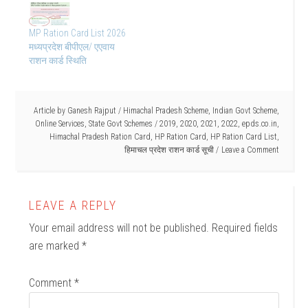
MP Ration Card List 2026
मध्यप्रदेश बीपीएल/ एएवाय
राशन कार्ड स्थिति
Article by
Ganesh Rajput
/
Himachal Pradesh Scheme
,
Indian Govt Scheme
,
Online Services
,
State Govt Schemes
/
2019
,
2020
,
2021
,
2022
,
epds.co.in
,
Himachal Pradesh Ration Card
,
HP Ration Card
,
HP Ration Card List
,
हिमाचल प्रदेश राशन कार्ड सूची
Leave a Comment
LEAVE A REPLY
Your email address will not be published.
Required fields
are marked
*
Comment
*