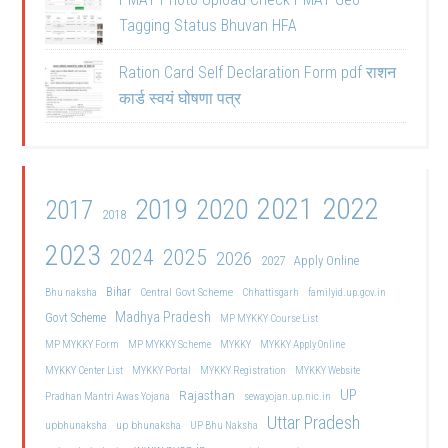
Tagging Status Bhuvan HFA
Ration Card Self Declaration Form pdf राशन
कार्ड स्वयं घोषणा पत्र
2021
2022
2019
2020
2017
2018
2023
2024
2025
2026
2027
Apply Online
Bihar
Central Govt Scheme
Bhu naksha
Chhattisgarh
familyid.up.gov.in
Madhya Pradesh
Govt Scheme
MP MYKKY Course List
MP MYKKY Form
MP MYKKY Scheme
MYKKY
MYKKY Apply Online
MYKKY Center List
MYKKY Portal
MYKKY Registration
MYKKY Website
UP
Rajasthan
Pradhan Mantri Awas Yojana
sewayojan.up.nic.in
Uttar Pradesh
upbhunaksha
up bhunaksha
UP Bhu Naksha