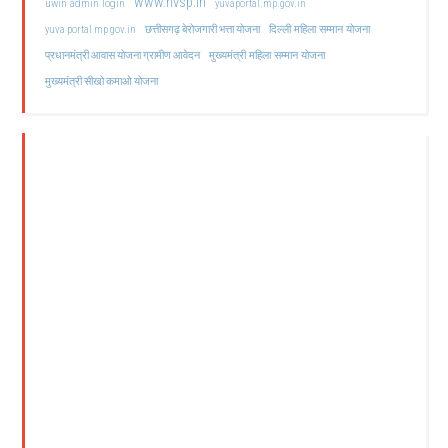
www.nvsp.in
uwin admin login
yuvaportal.mp.gov.in
दिल्ली महिला सम्मान योजना
yuva portal mp gov.in
छत्तीसगढ़ बेरोजगारी भत्ता योजना
मुख्यमंत्री महिला सम्मान योजना
प्रधानमंत्री आवास योजना ग्रामीण आवेदन
मुख्यमंत्री सीखो कमाओ योजना