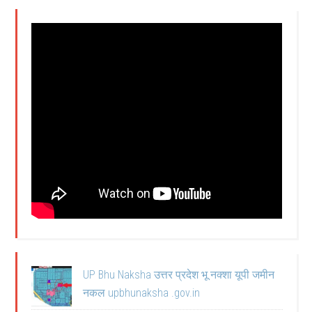
UP Bhu Naksha उत्तर प्रदेश भू नक्शा यूपी जमीन
नकल upbhunaksha .gov.in