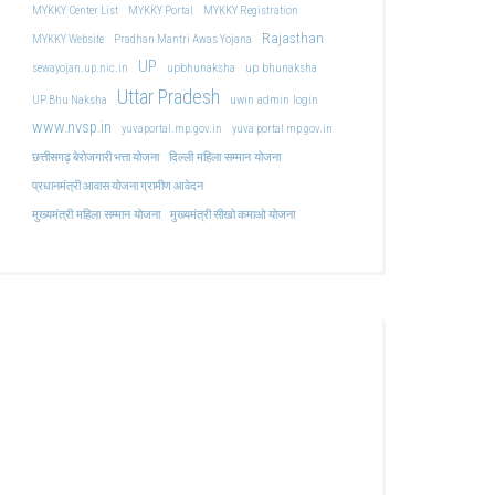
MYKKY Center List
MYKKY Portal
MYKKY Registration
Rajasthan
MYKKY Website
Pradhan Mantri Awas Yojana
UP
upbhunaksha
up bhunaksha
sewayojan.up.nic.in
Uttar Pradesh
uwin admin login
UP Bhu Naksha
www.nvsp.in
yuvaportal.mp.gov.in
yuva portal mp gov.in
दिल्ली महिला सम्मान योजना
छत्तीसगढ़ बेरोजगारी भत्ता योजना
प्रधानमंत्री आवास योजना ग्रामीण आवेदन
मुख्यमंत्री महिला सम्मान योजना
मुख्यमंत्री सीखो कमाओ योजना