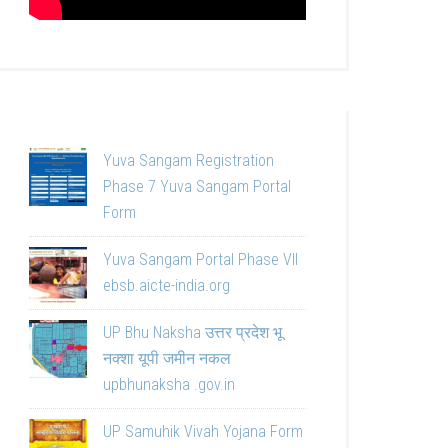
Yuva Sangam Registration
Phase 7 Yuva Sangam Portal
Form
Yuva Sangam Portal Phase VII
ebsb.aicte-india.org
UP Bhu Naksha उत्तर प्रदेश भू
नक्शा यूपी जमीन नकल
upbhunaksha .gov.in
UP Samuhik Vivah Yojana Form