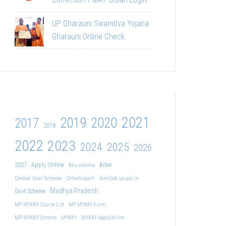
UP Gharauni Swamitva Yojana
Gharauni Online Check
2021
2019
2020
2017
2018
2022
2023
2024
2025
2026
2027
Apply Online
Bihar
Bhu naksha
Central Govt Scheme
Chhattisgarh
familyid.up.gov.in
Madhya Pradesh
Govt Scheme
MP MYKKY Course List
MP MYKKY Form
MP MYKKY Scheme
MYKKY
MYKKY Apply Online