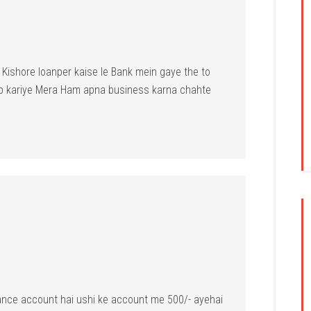
 Kishore loanper kaise le Bank mein gaye the to
help kariye Mera Ham apna business karna chahte
alance account hai ushi ke account me 500/- ayehai