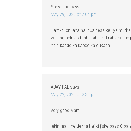
Sony ojha
says
May 29, 2020 at 7:04 pm
Hamko lon lana hai business ke liye mudra
vah log bolna jab bhi nahin mil raha hai 
hain kapde ka kapde ka dukaan
AJAY PAL
says
May 22, 2020 at 2:33 pm
very good Mam
lekin main ne dekha hai ki jiske pass 0 b