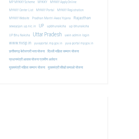
MP MYKKY Scheme
MYKKY
MYKKY Apply Online
MYKKY Center List
MYKKY Portal
MYKKY Registration
Rajasthan
MYKKY Website
Pradhan Mantri Awas Yojana
UP
upbhunaksha
up bhunaksha
sewayojan.up.nic.in
Uttar Pradesh
uwin admin login
UP Bhu Naksha
www.nvsp.in
yuvaportal.mp.gov.in
yuva portal mp gov.in
दिल्ली महिला सम्मान योजना
छत्तीसगढ़ बेरोजगारी भत्ता योजना
प्रधानमंत्री आवास योजना ग्रामीण आवेदन
मुख्यमंत्री महिला सम्मान योजना
मुख्यमंत्री सीखो कमाओ योजना