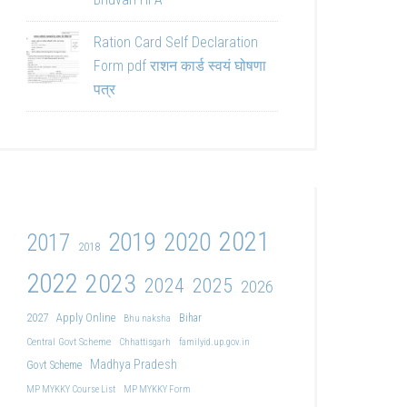
Ration Card Self Declaration
Form pdf राशन कार्ड स्वयं घोषणा
पत्र
2021
2019
2020
2017
2018
2022
2023
2024
2025
2026
2027
Apply Online
Bihar
Bhu naksha
Central Govt Scheme
Chhattisgarh
familyid.up.gov.in
Madhya Pradesh
Govt Scheme
MP MYKKY Course List
MP MYKKY Form