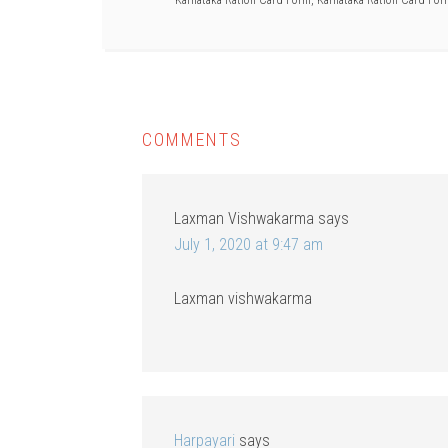
Karnataka Ration Card Form
,
Karnataka Ration Card For
COMMENTS
Laxman Vishwakarma
says
July 1, 2020 at 9:47 am
Laxman vishwakarma
Harpayari
says