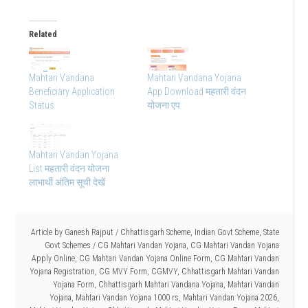
Related
Mahtari Vandana
Mahtari Vandana Yojana
Beneficiary Application
App Download महतारी वंदन
Status
योजना एप
Mahtari Vandan Yojana
List महतारी वंदन योजना
लाभार्थी अंतिम सूची देखें
Article by
Ganesh Rajput
/
Chhattisgarh Scheme
,
Indian Govt Scheme
,
State
Govt Schemes
/
CG Mahtari Vandan Yojana
,
CG Mahtari Vandan Yojana
Apply Online
,
CG Mahtari Vandan Yojana Online Form
,
CG Mahtari Vandan
Yojana Registration
,
CG MVY Form
,
CGMVY
,
Chhattisgarh Mahtari Vandan
Yojana Form
,
Chhattisgarh Mahtari Vandana Yojana
,
Mahtari Vandan
Yojana
,
Mahtari Vandan Yojana 1000 rs
,
Mahtari Vandan Yojana 2026
,