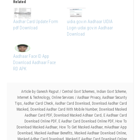
Related
Aadhar Card Update Form
uidia.gov.in Aadhaar UIDIA
pdf Download
Login uidai.gov.in Aadhaar
Download
Aadhaar Face ID App
Download Aadhaar Face
RD APK
Article by
Ganesh Rajput
/
Central Govt Schemes
,
Indian Govt Scheme
,
Internet & Technology
,
Online Services
/
Aadhaar Privacy
,
Aadhaar Security
Tips
,
Aadhar Card Check
,
Aadhar Card Download
,
Download Aadhar Card
Masked
,
Download Aadhar Card With Mobile Number
,
Download Masked
Aadhaar Card PDF
,
Download Masked Adhaar Card
,
E Aadhaar Card
Download Online PDF
,
E Aadhar Card Download Online PDF
,
How To
Download Masked Aadhaar
,
How To Get Masked Aadhaar
,
mAadhaar App
Download
,
Masked Aadhaar Benefits
,
Masked Aadhaar Download Online
,
Masked Adhar Card Download
,
Masked E Aadhar Card Download Online