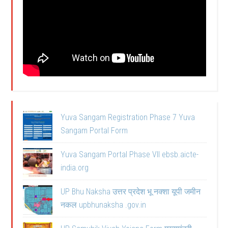
Yuva Sangam Registration Phase 7 Yuva
Sangam Portal Form
Yuva Sangam Portal Phase VII ebsb.aicte-
india.org
UP Bhu Naksha उत्तर प्रदेश भू नक्शा यूपी जमीन
नकल upbhunaksha .gov.in