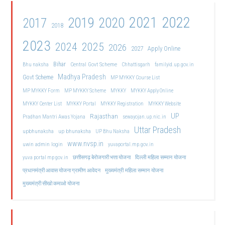
2021
2022
2019
2020
2017
2018
2023
2024
2025
2026
2027
Apply Online
Bihar
Central Govt Scheme
Bhu naksha
Chhattisgarh
familyid.up.gov.in
Madhya Pradesh
Govt Scheme
MP MYKKY Course List
MP MYKKY Form
MP MYKKY Scheme
MYKKY
MYKKY Apply Online
MYKKY Center List
MYKKY Portal
MYKKY Registration
MYKKY Website
UP
Rajasthan
Pradhan Mantri Awas Yojana
sewayojan.up.nic.in
Uttar Pradesh
upbhunaksha
up bhunaksha
UP Bhu Naksha
www.nvsp.in
uwin admin login
yuvaportal.mp.gov.in
दिल्ली महिला सम्मान योजना
yuva portal mp gov.in
छत्तीसगढ़ बेरोजगारी भत्ता योजना
मुख्यमंत्री महिला सम्मान योजना
प्रधानमंत्री आवास योजना ग्रामीण आवेदन
मुख्यमंत्री सीखो कमाओ योजना