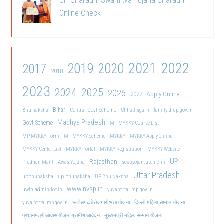
UP Gharauni Swamitva Yojana Gharauni
Online Check
2021
2022
2019
2020
2017
2018
2023
2024
2025
2026
2027
Apply Online
Bihar
Central Govt Scheme
Bhu naksha
Chhattisgarh
familyid.up.gov.in
Madhya Pradesh
Govt Scheme
MP MYKKY Course List
MP MYKKY Form
MP MYKKY Scheme
MYKKY
MYKKY Apply Online
MYKKY Center List
MYKKY Portal
MYKKY Registration
MYKKY Website
UP
Rajasthan
Pradhan Mantri Awas Yojana
sewayojan.up.nic.in
Uttar Pradesh
upbhunaksha
up bhunaksha
UP Bhu Naksha
www.nvsp.in
uwin admin login
yuvaportal.mp.gov.in
दिल्ली महिला सम्मान योजना
yuva portal mp gov.in
छत्तीसगढ़ बेरोजगारी भत्ता योजना
मुख्यमंत्री महिला सम्मान योजना
प्रधानमंत्री आवास योजना ग्रामीण आवेदन