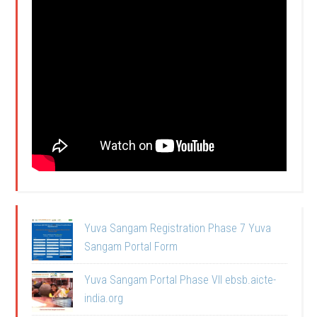
Yuva Sangam Registration Phase 7 Yuva
Sangam Portal Form
Yuva Sangam Portal Phase VII ebsb.aicte-
india.org