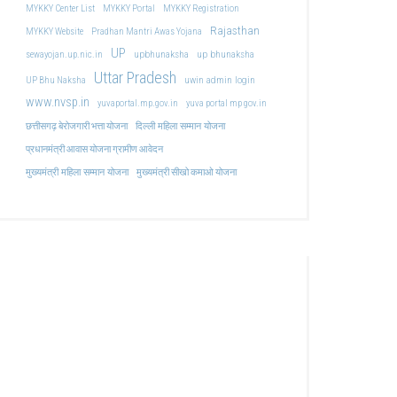
MYKKY Center List
MYKKY Portal
MYKKY Registration
Rajasthan
MYKKY Website
Pradhan Mantri Awas Yojana
UP
upbhunaksha
up bhunaksha
sewayojan.up.nic.in
Uttar Pradesh
uwin admin login
UP Bhu Naksha
www.nvsp.in
yuvaportal.mp.gov.in
yuva portal mp gov.in
दिल्ली महिला सम्मान योजना
छत्तीसगढ़ बेरोजगारी भत्ता योजना
प्रधानमंत्री आवास योजना ग्रामीण आवेदन
मुख्यमंत्री महिला सम्मान योजना
मुख्यमंत्री सीखो कमाओ योजना