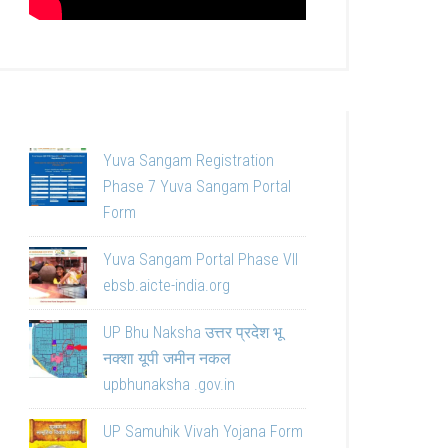
Yuva Sangam Registration
Phase 7 Yuva Sangam Portal
Form
Yuva Sangam Portal Phase VII
ebsb.aicte-india.org
UP Bhu Naksha उत्तर प्रदेश भू
नक्शा यूपी जमीन नकल
upbhunaksha .gov.in
UP Samuhik Vivah Yojana Form