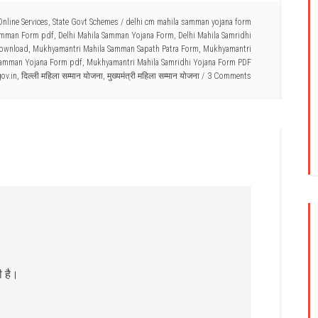
Online Services
,
State Govt Schemes
/
delhi cm mahila samman yojana form
Samman Form pdf
,
Delhi Mahila Samman Yojana Form
,
Delhi Mahila Samridhi
Download
,
Mukhyamantri Mahila Samman Sapath Patra Form
,
Mukhyamantri
Samman Yojana Form pdf
,
Mukhyamantri Mahila Samridhi Yojana Form PDF
ov.in
,
दिल्ली महिला सम्मान योजना
,
मुख्यमंत्री महिला सम्मान योजना
3 Comments
ी है।