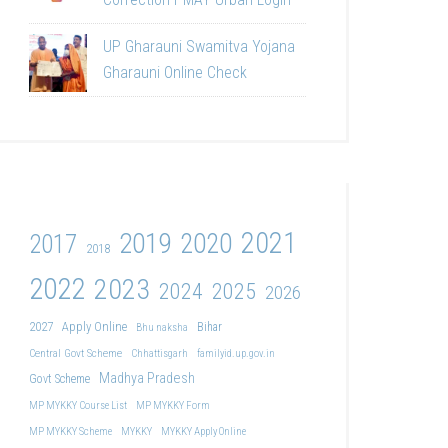
UP Gharauni Swamitva Yojana
Gharauni Online Check
2021
2019
2020
2017
2018
2022
2023
2024
2025
2026
2027
Apply Online
Bihar
Bhu naksha
Central Govt Scheme
Chhattisgarh
familyid.up.gov.in
Madhya Pradesh
Govt Scheme
MP MYKKY Course List
MP MYKKY Form
MP MYKKY Scheme
MYKKY
MYKKY Apply Online