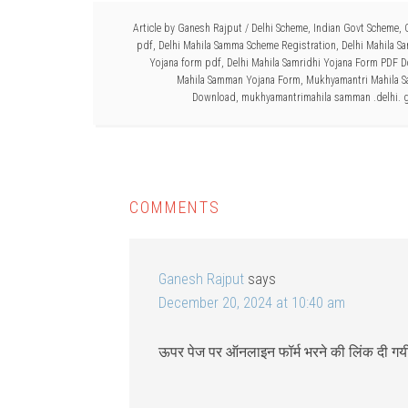
Article by
Ganesh Rajput
/
Delhi Scheme
,
Indian Govt Scheme
,
pdf
,
Delhi Mahila Samma Scheme Registration
,
Delhi Mahila 
Yojana form pdf
,
Delhi Mahila Samridhi Yojana Form PDF 
Mahila Samman Yojana Form
,
Mukhyamantri Mahila 
Download
,
mukhyamantrimahila samman .delhi. g
COMMENTS
Ganesh Rajput
says
December 20, 2024 at 10:40 am
ऊपर पेज पर ऑनलाइन फॉर्म भरने की लिंक दी गय