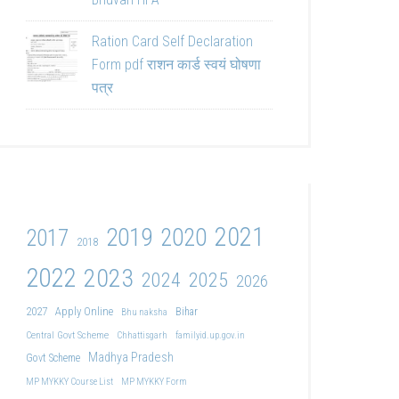
Ration Card Self Declaration
Form pdf राशन कार्ड स्वयं घोषणा
पत्र
2021
2019
2020
2017
2018
2022
2023
2024
2025
2026
2027
Apply Online
Bihar
Bhu naksha
Central Govt Scheme
Chhattisgarh
familyid.up.gov.in
Madhya Pradesh
Govt Scheme
MP MYKKY Course List
MP MYKKY Form