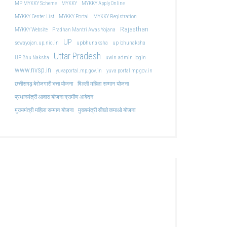
MP MYKKY Scheme
MYKKY
MYKKY Apply Online
MYKKY Center List
MYKKY Portal
MYKKY Registration
Rajasthan
MYKKY Website
Pradhan Mantri Awas Yojana
UP
upbhunaksha
up bhunaksha
sewayojan.up.nic.in
Uttar Pradesh
uwin admin login
UP Bhu Naksha
www.nvsp.in
yuvaportal.mp.gov.in
yuva portal mp gov.in
दिल्ली महिला सम्मान योजना
छत्तीसगढ़ बेरोजगारी भत्ता योजना
प्रधानमंत्री आवास योजना ग्रामीण आवेदन
मुख्यमंत्री महिला सम्मान योजना
मुख्यमंत्री सीखो कमाओ योजना