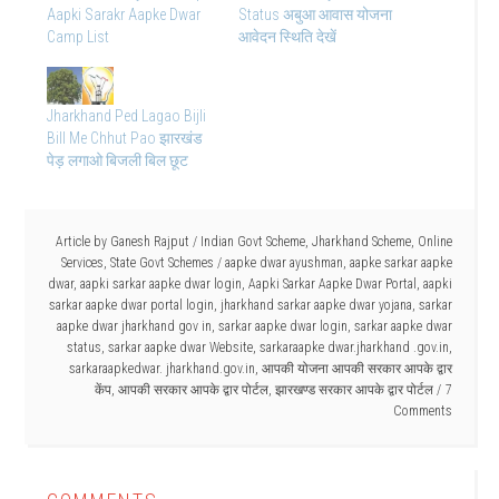
Aapki Sarakr Aapke Dwar
Status अबुआ आवास योजना
Camp List
आवेदन स्थिति देखें
Jharkhand Ped Lagao Bijli
Bill Me Chhut Pao झारखंड
पेड़ लगाओ बिजली बिल छूट
Article by
Ganesh Rajput
/
Indian Govt Scheme
,
Jharkhand Scheme
,
Online
Services
,
State Govt Schemes
/
aapke dwar ayushman
,
aapke sarkar aapke
dwar
,
aapki sarkar aapke dwar login
,
Aapki Sarkar Aapke Dwar Portal
,
aapki
sarkar aapke dwar portal login
,
jharkhand sarkar aapke dwar yojana
,
sarkar
aapke dwar jharkhand gov in
,
sarkar aapke dwar login
,
sarkar aapke dwar
status
,
sarkar aapke dwar Website
,
sarkaraapke dwar.jharkhand .gov.in
,
sarkaraapkedwar. jharkhand.gov.in
,
आपकी योजना आपकी सरकार आपके द्वार
केंप
,
आपकी सरकार आपके द्वार पोर्टल
,
झारखण्ड सरकार आपके द्वार पोर्टल
7
Comments