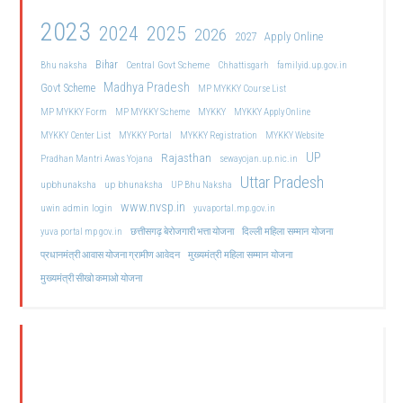
2023
2024
2025
2026
2027
Apply Online
Bihar
Central Govt Scheme
Bhu naksha
Chhattisgarh
familyid.up.gov.in
Madhya Pradesh
Govt Scheme
MP MYKKY Course List
MP MYKKY Form
MP MYKKY Scheme
MYKKY
MYKKY Apply Online
MYKKY Center List
MYKKY Portal
MYKKY Registration
MYKKY Website
UP
Rajasthan
Pradhan Mantri Awas Yojana
sewayojan.up.nic.in
Uttar Pradesh
upbhunaksha
up bhunaksha
UP Bhu Naksha
www.nvsp.in
uwin admin login
yuvaportal.mp.gov.in
दिल्ली महिला सम्मान योजना
yuva portal mp gov.in
छत्तीसगढ़ बेरोजगारी भत्ता योजना
मुख्यमंत्री महिला सम्मान योजना
प्रधानमंत्री आवास योजना ग्रामीण आवेदन
मुख्यमंत्री सीखो कमाओ योजना