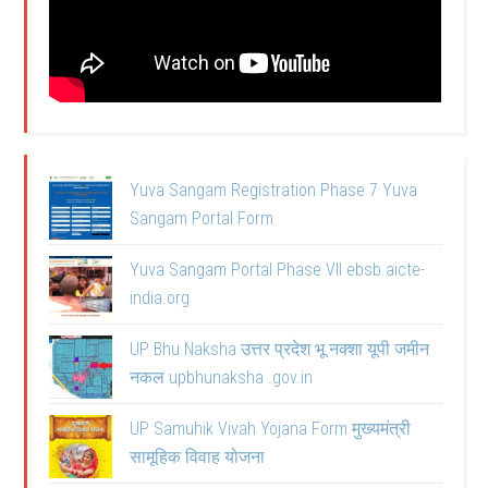
Yuva Sangam Registration Phase 7 Yuva
Sangam Portal Form
Yuva Sangam Portal Phase VII ebsb.aicte-
india.org
UP Bhu Naksha उत्तर प्रदेश भू नक्शा यूपी जमीन
नकल upbhunaksha .gov.in
UP Samuhik Vivah Yojana Form मुख्यमंत्री
सामूहिक विवाह योजना