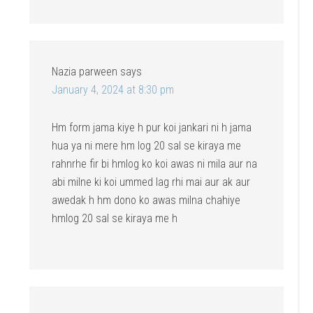
Nazia parween
says
January 4, 2024 at 8:30 pm
Hm form jama kiye h pur koi jankari ni h jama
hua ya ni mere hm log 20 sal se kiraya me
rahnrhe fir bi hmlog ko koi awas ni mila aur na
abi milne ki koi ummed lag rhi mai aur ak aur
awedak h hm dono ko awas milna chahiye
hmlog 20 sal se kiraya me h