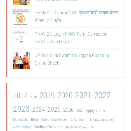
PMMVY 2.0 Form 2026 प्रधानमंत्री मातृत्व वंदना
योजना 2.0 फॉर्म
PMAY 2.0 Login PMAY Form Correction
PMAY Urban Login
UP Gharauni Swamitva Yojana Gharauni
Online Check
2021
2022
2019
2020
2017
2018
2023
2024
2025
2026
2027
Apply Online
Bihar
Central Govt Scheme
Bhu naksha
Chhattisgarh
familyid.up.gov.in
Madhya Pradesh
Govt Scheme
MP MYKKY Course List