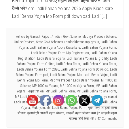
Behna Yojana 1000 रुपए महीने लाड़ली बहना योजना फॉर्म
कैसे भरे? cm Ladli Bahan Yojana 2026 Apply Kiase kare
Ladli Behna Yojna Mp Form pdf download Ladli […]
Article by
Ganesh Rajput
/
Indian Govt Scheme
,
Madhya Pradesh Scheme
,
Online Services
,
State Govt Schemes
/
cmladlibehna.mp.gov.in
,
Ladli Bahan
Yojana
,
Ladli Bahan Yojana Apply Kiase kare
,
Ladli Bahan Yojana Form
,
Ladli Bahan Yojana Form Mp Registration
,
Ladli Bahan Yojana
Registration
,
Ladli Bahana Yojana
,
Ladli Bahana Yojana Eligibility
,
Ladli
Bahana Yojana Form Online
,
Ladli Behna Form
,
Ladli Behna Yojana Form
,
Ladli Behna Yojana Form 2026
,
Ladli Behna Yojana Form Downlod
,
Ladli
Behna Yojana Form pdf
,
Ladli Behna Yojana Mp
,
Ladli Behna Yojna
,
Ladli
Behna Yojna Mp Form
,
Madhya Pradesh Ladli Bahan Yojana
,
MP 1000 rs
Scheme
,
MP 1000 rs Yojana
,
MP 1000 rs Yojana Form
,
MP Ladli Bahan
Yojana Registration
,
MP Ladli Behna Form
,
MP Ladli Behna Yojana Form
,
MP Ladli Behna Yojana Form pdf
,
Mp Online Registration
,
Mukhya mantri
Ladli Behna Yojana
,
Mukhyamantri Ladli Behna
,
Mukhyamantri Ladli Behna
Yojana
,
Mukhyamantri Ladli Behna Yojana Form
,
मुख्य मंत्री लाड़ली बहना
योजना
,
मुख्यमंत्री लाड़ली बहना योजना
,
लाड़ली बहना योजना क्या है?
,
लाड़ली बहना
योजना फॉर्म कैसे भरे?
47 Comments