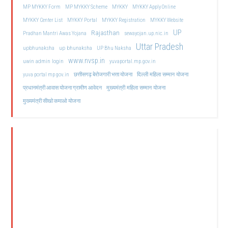
MP MYKKY Form
MP MYKKY Scheme
MYKKY
MYKKY Apply Online
MYKKY Center List
MYKKY Portal
MYKKY Registration
MYKKY Website
UP
Rajasthan
Pradhan Mantri Awas Yojana
sewayojan.up.nic.in
Uttar Pradesh
upbhunaksha
up bhunaksha
UP Bhu Naksha
www.nvsp.in
uwin admin login
yuvaportal.mp.gov.in
दिल्ली महिला सम्मान योजना
yuva portal mp gov.in
छत्तीसगढ़ बेरोजगारी भत्ता योजना
मुख्यमंत्री महिला सम्मान योजना
प्रधानमंत्री आवास योजना ग्रामीण आवेदन
मुख्यमंत्री सीखो कमाओ योजना