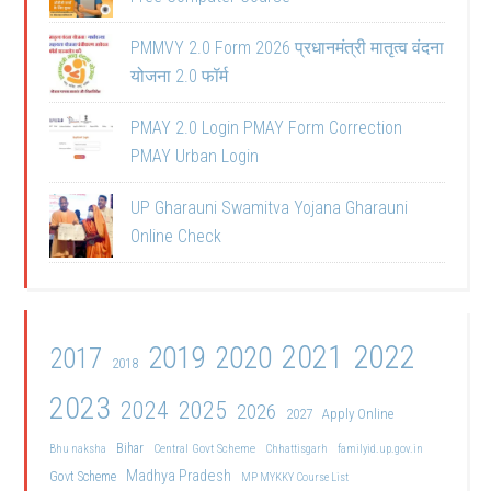
PMMVY 2.0 Form 2026 प्रधानमंत्री मातृत्व वंदना
योजना 2.0 फॉर्म
PMAY 2.0 Login PMAY Form Correction
PMAY Urban Login
UP Gharauni Swamitva Yojana Gharauni
Online Check
2021
2022
2019
2020
2017
2018
2023
2024
2025
2026
2027
Apply Online
Bihar
Central Govt Scheme
Bhu naksha
Chhattisgarh
familyid.up.gov.in
Madhya Pradesh
Govt Scheme
MP MYKKY Course List