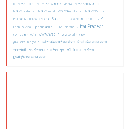
MP MYKKY Form
MP MYKKY Scheme
MYKKY
MYKKY Apply Online
MYKKY Center List
MYKKY Portal
MYKKY Registration
MYKKY Website
UP
Rajasthan
Pradhan Mantri Awas Yojana
sewayojan.up.nic.in
Uttar Pradesh
upbhunaksha
up bhunaksha
UP Bhu Naksha
www.nvsp.in
uwin admin login
yuvaportal.mp.gov.in
दिल्ली महिला सम्मान योजना
yuva portal mp gov.in
छत्तीसगढ़ बेरोजगारी भत्ता योजना
मुख्यमंत्री महिला सम्मान योजना
प्रधानमंत्री आवास योजना ग्रामीण आवेदन
मुख्यमंत्री सीखो कमाओ योजना