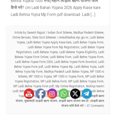
Behna Yojana 1000 रुपए महीने लाड़ली बहना योजना फॉर्म
कैसे भरे? cm Ladli Bahan Yojana 2026 Apply Kiase kare
Ladli Behna Yojna Mp Form pdf download Ladli […]
Article by
Ganesh Rajput
/
Indian Govt Scheme
,
Madhya Pradesh Scheme
,
Online Services
,
State Govt Schemes
/
cmladlibehna.mp.gov.in
,
Ladli Bahan
Yojana
,
Ladli Bahan Yojana Apply Kiase kare
,
Ladli Bahan Yojana Form
,
Ladli Bahan Yojana Form Mp Registration
,
Ladli Bahan Yojana
Registration
,
Ladli Bahana Yojana
,
Ladli Bahana Yojana Eligibility
,
Ladli
Bahana Yojana Form Online
,
Ladli Behna Form
,
Ladli Behna Yojana Form
,
Ladli Behna Yojana Form 2026
,
Ladli Behna Yojana Form Downlod
,
Ladli
Behna Yojana Form pdf
,
Ladli Behna Yojana Mp
,
Ladli Behna Yojna
,
Ladli
Behna Yojna Mp Form
,
Madhya Pradesh Ladli Bahan Yojana
,
MP 1000 rs
Scheme
,
MP 1000 rs Yojana
,
MP 1000 rs Yojana Form
,
MP Ladli Bahan
Yojana Registration
,
MP Ladli Behna Form
,
MP Ladli Behna Yojana Form
,
MP Ladli Behna Yojana Form pdf
,
Mp Online Registration
,
Mukhya mantri
Ladli Behna Yojana
,
Mukhyamantri Ladli Behna
,
Mukhyamantri Ladli Behna
Yojana
,
Mukhyamantri Ladli Behna Yojana Form
,
मुख्य मंत्री लाड़ली बहना
योजना
,
मुख्यमंत्री लाड़ली बहना योजना
,
लाड़ली बहना योजना क्या है?
,
लाड़ली बहना
योजना फॉर्म कैसे भरे?
47 Comments