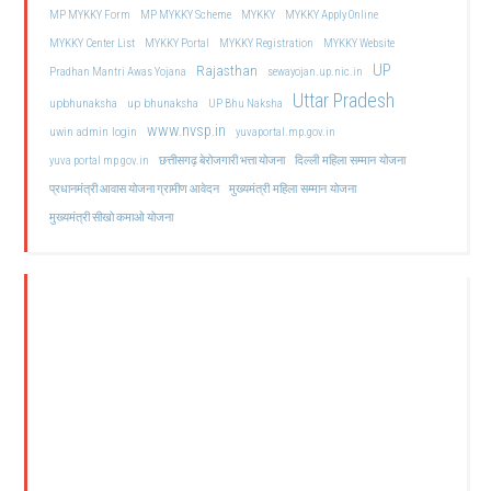
MP MYKKY Form
MP MYKKY Scheme
MYKKY
MYKKY Apply Online
MYKKY Center List
MYKKY Portal
MYKKY Registration
MYKKY Website
UP
Rajasthan
Pradhan Mantri Awas Yojana
sewayojan.up.nic.in
Uttar Pradesh
upbhunaksha
up bhunaksha
UP Bhu Naksha
www.nvsp.in
uwin admin login
yuvaportal.mp.gov.in
दिल्ली महिला सम्मान योजना
yuva portal mp gov.in
छत्तीसगढ़ बेरोजगारी भत्ता योजना
मुख्यमंत्री महिला सम्मान योजना
प्रधानमंत्री आवास योजना ग्रामीण आवेदन
मुख्यमंत्री सीखो कमाओ योजना