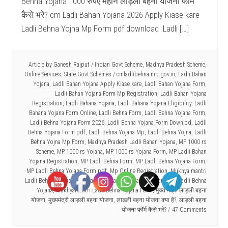
Behna Yojana 1000 रुपए महीने लाड़ली बहना योजना फॉर्म
कैसे भरे? cm Ladli Bahan Yojana 2026 Apply Kiase kare
Ladli Behna Yojna Mp Form pdf download Ladli […]
Article by
Ganesh Rajput
/
Indian Govt Scheme
,
Madhya Pradesh Scheme
,
Online Services
,
State Govt Schemes
/
cmladlibehna.mp.gov.in
,
Ladli Bahan
Yojana
,
Ladli Bahan Yojana Apply Kiase kare
,
Ladli Bahan Yojana Form
,
Ladli Bahan Yojana Form Mp Registration
,
Ladli Bahan Yojana
Registration
,
Ladli Bahana Yojana
,
Ladli Bahana Yojana Eligibility
,
Ladli
Bahana Yojana Form Online
,
Ladli Behna Form
,
Ladli Behna Yojana Form
,
Ladli Behna Yojana Form 2026
,
Ladli Behna Yojana Form Downlod
,
Ladli
Behna Yojana Form pdf
,
Ladli Behna Yojana Mp
,
Ladli Behna Yojna
,
Ladli
Behna Yojna Mp Form
,
Madhya Pradesh Ladli Bahan Yojana
,
MP 1000 rs
Scheme
,
MP 1000 rs Yojana
,
MP 1000 rs Yojana Form
,
MP Ladli Bahan
Yojana Registration
,
MP Ladli Behna Form
,
MP Ladli Behna Yojana Form
,
MP Ladli Behna Yojana Form pdf
,
Mp Online Registration
,
Mukhya mantri
Ladli Behna Yojana
,
Mukhyamantri Ladli Behna
,
Mukhyamantri Ladli Behna
Yojana
,
Mukhyamantri Ladli Behna Yojana Form
,
मुख्य मंत्री लाड़ली बहना
योजना
,
मुख्यमंत्री लाड़ली बहना योजना
,
लाड़ली बहना योजना क्या है?
,
लाड़ली बहना
योजना फॉर्म कैसे भरे?
47 Comments