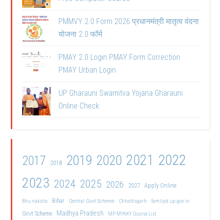
PMMVY 2.0 Form 2026 प्रधानमंत्री मातृत्व वंदना
योजना 2.0 फॉर्म
PMAY 2.0 Login PMAY Form Correction
PMAY Urban Login
UP Gharauni Swamitva Yojana Gharauni
Online Check
2021
2022
2019
2020
2017
2018
2023
2024
2025
2026
2027
Apply Online
Bihar
Central Govt Scheme
Bhu naksha
Chhattisgarh
familyid.up.gov.in
Madhya Pradesh
Govt Scheme
MP MYKKY Course List